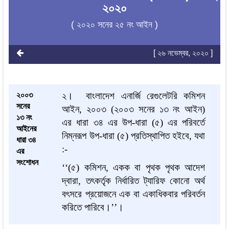
২০২০
( ২০২০ সনের ২৫ নং আইন )
[ ২৬ নভেম্বর, ২০২০ ]
২০০৩
২।
বাংলাদেশ এনার্জি রেগুলেটরি কমিশন
সনের
আইন, ২০০৩ (২০০৩ সনের ১৩ নং আইন)
১৩ নং
এর ধারা ৩৪ এর উপ-ধারা (৫) এর পরিবর্তে
আইনের
নিম্নরূপ উপ-ধারা (৫) প্রতিস্থাপিত হইবে, যথা
ধারা ৩৪
:
-
এর
সংশোধন
‘‘(৫) কমিশন, একক বা পৃথক পৃথক আদেশ
দ্বারা, তৎকর্তৃক নির্ধারিত ট্যারিফ কোনো অর্থ
বৎসরে প্রয়োজনে এক বা একাধিকবার পরিবর্তন
করিতে পারিবে।’’।