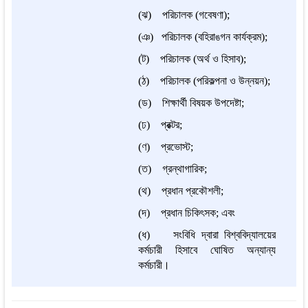
(ঝ) পরিচালক (গবেষণা);
(ঞ) পরিচালক (বহিরা
গন কার্যক্রম);
ঙ
(ট) পরিচালক (অর্থ ও হিসাব);
(ঠ) পরিচালক (পরিকল্পনা ও উন্নয়ন);
(ড) শিক্ষার্থী বিষয়ক উপদেষ্টা;
(ঢ) প্রক্টর;
(ণ) প্রভোস্ট;
(ত) গ্রন্থাগারিক;
(থ) প্রধান প্রকৌশলী;
(দ) প্রধান চিকিৎসক; এবং
(ধ) সংবিধি দ্বারা বিশ্ববিদ্যালয়ের
কর্মচারী হিসাবে ঘোষিত অন্যান্য
কর্মচারী।