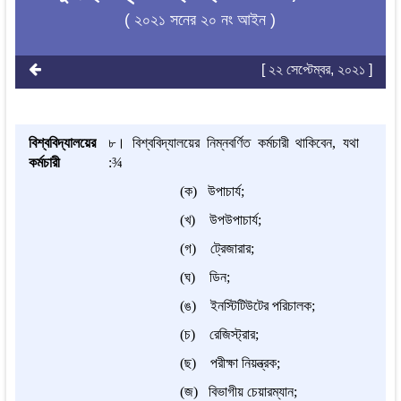
( ২০২১ সনের ২০ নং আইন )
[ ২২ সেপ্টেম্বর, ২০২১ ]
বিশ্ববিদ্যালয়ের
৮।
বিশ্ববিদ্যালয়ের নিম্নবর্ণিত কর্মচারী থাকিবেন, যথা
কর্মচারী
:
¾
(ক) উপাচার্য;
(খ) উপউপাচার্য;
(গ) ট্রেজারার;
(ঘ) ডিন;
(ঙ) ইনস্টিটিউটের পরিচালক;
(চ) রেজিস্ট্রার;
(ছ) পরীক্ষা নিয়ন্ত্রক;
(জ) বিভাগীয় চেয়ারম্যান;