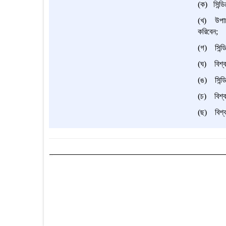
(ক) সিন্ডি
(খ) উপাচা
করিবেন;
(গ) সিন্ডি
(ঘ) বিশ্বব
(ঙ) সিন্ডি
(চ) বিশ্বব
(ছ) বিশ্বব