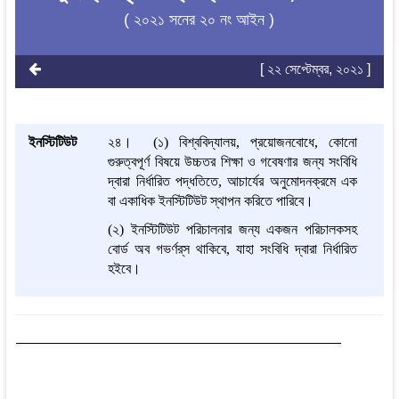
( ২০২১ সনের ২০ নং আইন )
[ ২২ সেপ্টেম্বর, ২০২১ ]
ইনস্টিটিউট
২৪।
(১) বিশ্ববিদ্যালয়, প্রয়োজনবোধে, কোনো
গুরুত্বপূর্ণ বিষয়ে উচ্চতর শিক্ষা ও গবেষণার জন্য সংবিধি
দ্বারা নির্ধারিত পদ্ধতিতে, আচার্যের অনুমোদনক্রমে এক
বা একাধিক ইনস্টিটিউট স্থাপন করিতে পারিবে।
(২) ইনস্টিটিউট পরিচালনার জন্য একজন পরিচালকসহ
বোর্ড অব গভর্ণর্‌স থাকিবে, যাহা সংবিধি দ্বারা নির্ধারিত
হইবে।