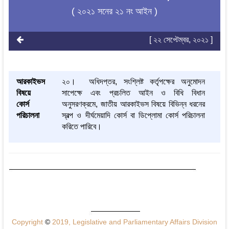
( ২০২১ সনের ২১ নং আইন )
[ ২২ সেপ্টেম্বর, ২০২১ ]
আরকাইভস
২০। অধিদপ্তর, সংশ্লিষ্ট কর্তৃপক্ষের অনুমোদন
বিষয়ে
সাপেক্ষে এবং প্রচলিত আইন ও বিধি বিধান
কোর্স
অনুসরণক্রমে, জাতীয় আরকাইভস বিষয়ে বিভিন্ন ধরনের
পরিচালনা
স্বল্প ও দীর্ঘমেয়াদি কোর্স বা ডিপ্লোমা কোর্স পরিচালনা
করিতে পারিবে।
Copyright
©
2019, Legislative and Parliamentary Affairs Division