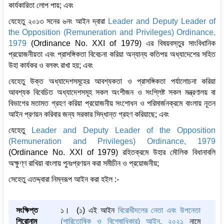
কার্যকারিতা লোপ পায়; এবং
যেহেতু ২০১৩ সনের ৬নং আইন দ্বারা
Leader and Deputy Leader of
the Opposition (Remuneration and Privileges) Ordinance,
1979
(Ordinance No. XXI of 1979) এর বিষয়বস্তুর সাংবিধানিক
প্রয়োজনীয়তা এবং প্রাসঙ্গিকতা বিবেচনা করিয়া অন্যান্য কতিপয় অধ্যাদেশের সহিত
উহা কার্যকর ও বলবৎ রাখা হয়; এবং
যেহেতু উক্ত অধ্যাদেশসমূহের আবশ্যকতা ও প্রাসঙ্গিকতা পর্যালোচনা করিয়া
আবশ্যক বিবেচিত অধ্যাদেশসমূহ সকল অংশীজন ও সংশ্লিষ্ট সকল মন্ত্রণালয় বা
বিভাগের মতামত গ্রহণ করিয়া প্রয়োজনীয় সংশোধন ও পরিমার্জনক্রমে বাংলায় নূতন
আইন প্রণয়ন করিবার জন্য সরকার সিদ্ধান্ত গ্রহণ করিয়াছে; এবং
যেহেতু
Leader and Deputy Leader of the Opposition
(Remuneration and Privileges) Ordinance, 1979
(Ordinance No. XXI of 1979) রহিতক্রমে উহার মৌলিক বিধানাবলি
অক্ষুণ্ণ রাখিয়া বাংলায় পুনঃপ্রণয়ন করা সমীচীন ও প্রয়োজনীয়;
সেহেতু এতদ্দ্বারা নিম্নরূপ আইন করা হইল :-
সংক্ষিপ্ত
১। (১) এই আইন
বিরোধীদলের নেতা এবং উপনেতা
শিরোনাম
(পারিতোষিক ও বিশেষাধিকার) আইন, ২০২১
নামে