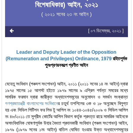
বিশেষাধিকার) আইন, ২০২১
( ২০২১ সনের ২৩ নং আইন )
[ ০৭ ডিসেম্বর, ২০২১ ]
Leader and Deputy Leader of the Opposition
(Remuneration and Privileges) Ordinance, 1979
রহিতপূর্বক
পুনঃপ্রণয়নকল্পে প্রণীত আইন
যেহেতু সংবিধান (পঞ্চদশ সংশোধন) আইন, ২০১১ (২০১১ সনের ১৪ নং আইন) দ্বারা
১৯৭৫ সালের ১৫ আগস্ট হইতে ১৯৭৯ সালের ৯ এপ্রিল পর্যন্ত সময়ের মধ্যে
সামরিক ফরমান দ্বারা জারীকৃত অধ্যাদেশসমূহের অনুমোদন ও সমর্থন সংক্রান্ত
গণপ্রজাতন্ত্রী বাংলাদেশের সংবিধান
ের চতুর্থ তপশিলের ৩ক ও ১৮ অনুচ্ছেদ বিলুপ্ত
হয় এবং সিভিল পিটিশন ফর লিভ টু আপিল নং ১০৪৪-১০৪৫/২০০৯ ও সিভিল আপিল
নং ৪৮/২০১১ তে সুপ্রীম কোর্টের আপিল বিভাগ কর্তৃক প্রদত্ত রায়ে সামরিক আইনকে
অসাংবিধানিক ঘোষণাপূর্বক উহার বৈধতা প্রদানকারী সংবিধান (পঞ্চম সংশোধন) আইন,
১৯৭৯ (১৯৭৯ সনের ১নং আইন) বাতিল ঘোষিত হওয়ায় উক্ত অধ্যাদেশসমূহের