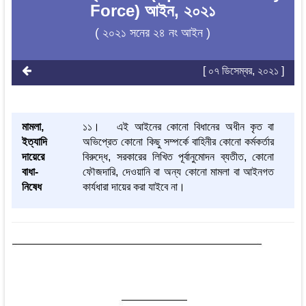
Force) আইন, ২০২১
( ২০২১ সনের ২৪ নং আইন )
[ ০৭ ডিসেম্বর, ২০২১ ]
মামলা,
১১। এই আইনের কোনো বিধানের অধীন কৃত বা
ইত্যাদি
অভিপ্রেত কোনো কিছু সম্পর্কে বাহিনীর কোনো কর্মকর্তার
দায়েরে
বিরুদ্ধে, সরকারের লিখিত পূর্বানুমোদন ব্যতীত, কোনো
বাধা-
ফৌজদারি, দেওয়ানি বা অন্য কোনো মামলা বা আইনগত
নিষেধ
কার্যধারা দায়ের করা যাইবে না।