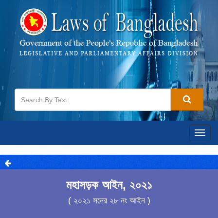
Togg
navig
মহাসড়ক আইন, ২০২১
( ২০২১ সনের ২৮ নং আইন )