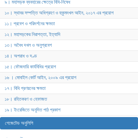
৯। মহাসড়ক ব্যবহারের ক্ষেত্রে বিধি-নিষেধ
১০। স্থাবর সম্পত্তি অধিগ্রহণ ও হুকুমদখল আইন, ২০১৭ এর প্রয়োগ
১১। প্রবেশ ও পরিদর্শনের ক্ষমতা
১২। মহাসড়কের নিরাপত্তা, ইত্যাদি
১৩। অবৈধ দখল ও অনুপ্রবেশ
১৪। অপরাধ ও দণ্ড
১৫। ফৌজদারি কার্যবিধির প্রয়োগ
১৬ । মোবাইল কোর্ট আইন, ২০০৯ এর প্রয়োগ
১৭। বিধি প্রণয়নের ক্ষমতা
১৮। রহিতকরণ ও হেফাজত
১৯। ইংরেজিতে অনূদিত পাঠ প্রকাশ
গেজেটেড অনুলিপি