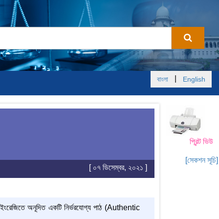
|
বাংলা
English
প্রিন্ট ভিউ
[সেকশন সূচি]
[ ০৭ ডিসেম্বর, ২০২১ ]
 ইংরেজিতে অনূদিত একটি নির্ভরযোগ্য পাঠ (Authentic