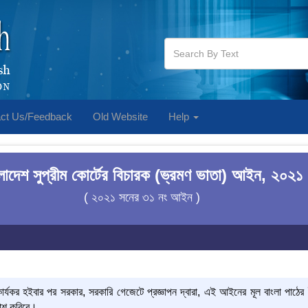
ct Us/Feedback
Old Website
Help
লাদেশ সুপ্রীম কোর্টের বিচারক (ভ্রমণ ভাতা) আইন, ২০২১
( ২০২১ সনের ৩১ নং আইন )
কর হইবার পর সরকার, সরকারি গেজেটে প্রজ্ঞাপন দ্বারা, এই আইনের মূল বাংলা পাঠের
াশ করিবে।