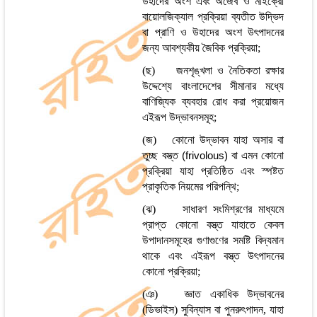
উহাদের অংশ এবং অজৈব ও মাইক্রো
বায়োলজিক্যাল প্রক্রিয়া ব্যতীত উদ্ভিদ
বা প্রাণি ও উহাদের অংশ উৎপাদনের
জন্য আবশ্যকীয় জৈবিক প্রক্রিয়া;
(ছ) জনশৃঙ্খলা ও নৈতিকতা রক্ষার
উদ্দেশ্যে বাংলাদেশের সীমানার মধ্যে
বাণিজ্যিক ব্যবহার রোধ করা প্রয়োজন
এইরূপ উদ্ভাবনসমূহ;
(জ) কোনো উদ্ভাবন যাহা অসার বা
তুচ্ছ বস্ত্ত
বা এমন কোনো
(frivolous)
প্রক্রিয়া যাহা প্রতিষ্ঠিত এবং স্পষ্টত
প্রাকৃতিক নিয়মের পরিপন্থি;
(ঝ) সাধারণ সংমিশ্রণের মাধ্যমে
প্রাপ্ত কোনো বস্ত্ত যাহাতে কেবল
উপাদানসমূহের গুণাগুণের সমষ্টি বিদ্যমান
থাকে এবং এইরূপ বস্ত্ত উৎপাদনের
কোনো প্রক্রিয়া;
(ঞ) জ্ঞাত একাধিক উদ্ভাবনের
(ডিভাইস) সুবিন্যাস বা পুনরুৎপাদন, যাহা