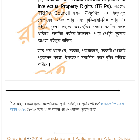
অতঃপর
Intellectual Property Rights (TRIPs),
বলিয়া উল্লিখিত, এর সিদ্ধান্ত
TRIPs Council
মোতাবেক, ঔষধ পণ্য এবং
কৃষি-রাসায়নিক পণ্য এর
পেটেন্ট সুরক্ষা হইতে অব্যাহতির মেয়াদ যতদিন বহাল
থাকিবে, ততদিন পর্যন্ত উক্তরূপ পণ্য পেটেন্ট সুরক্ষার
আওতা বহির্ভূত থাকিবে :
তবে শর্ত থাকে যে, সরকার, প্রয়োজনে, সরকারি গেজেটে
প্রজ্ঞাপন দ্বারা, উক্তরূপ সময়সীমা হ্রাস-বৃদ্ধি করিতে
পারিবে।
1
এ আইনের সকল স্থানে “মহাপরিচালক” শব্দটি “রেজিস্ট্রার" শব্দটির পরিবর্তে
বাংলাদেশ শিল্প-নকশা
আইন, ২০২৩
(২০২৩ সনের ২২ নং আইন) এর ৩৮ ধারাবলে প্রতিস্থাপিত।
Copyright
©
2019, Legislative and Parliamentary Affairs Division