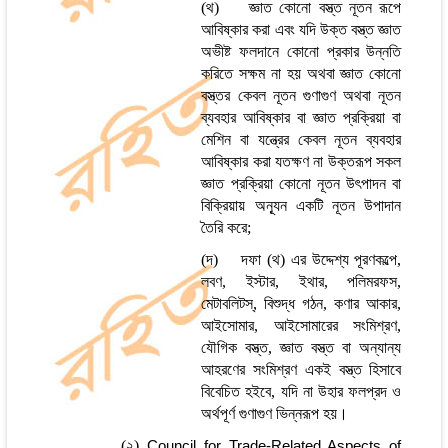
(থ) জ্ঞাত কোনো বস্ত্ত নূতন রূপে
আবিষ্কার করা এবং যদি উক্ত বস্ত্ত জ্ঞাত
অভীষ্ট ফলদানে কোনো প্রকার উন্নতি
করিতে সক্ষম না হয় অথবা জ্ঞাত কোনো
বস্ত্তর কেবল নূতন গুণাগুণ অথবা নূতন
ব্যবহার আবিষ্কার বা জ্ঞাত প্রক্রিয়া বা
মেশিন বা যন্ত্রের কেবল নূতন ব্যবহার
আবিষ্কার করা যতক্ষণ না উক্তরূপ সকল
জ্ঞাত প্রক্রিয়া কোনো নূতন উৎপাদন বা
বিক্রিয়ায় অন্যূন একটি নূতন উপাদান
তৈরি করে;
(দ) দফা (থ) এর উদ্দেশ্য পূরণকল্পে,
লবণ, ইস্টার, ইথার, পলিমরফস,
মেটাবলিটস্, বিশুদ্ধ গঠন, কণার আকার,
আইসোমার, আইসোমারের সংমিশ্রণ,
যৌগিক বস্ত্ত, জ্ঞাত বস্ত্ত বা অন্যান্য
আহরণের সংমিশ্রণ একই বস্ত্ত হিসাবে
বিবেচিত হইবে, যদি না উহার ফলপ্রদ ও
অর্থপূর্ণ গুণাগুণ ভিন্নরূপ হয়।
(২)
Council for Trade-Related Aspects of