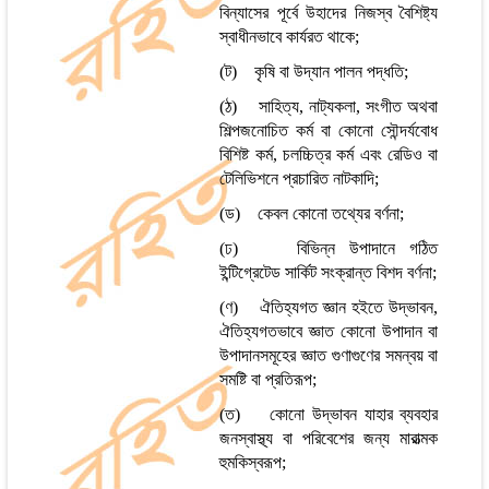
বিন্যাসের পূর্বে উহাদের নিজস্ব বৈশিষ্ট্য
স্বাধীনভাবে কার্যরত থাকে;
(ট) কৃষি বা উদ্যান পালন পদ্ধতি;
(ঠ) সাহিত্য, নাট্যকলা, সংগীত অথবা
শিল্পজনোচিত কর্ম বা কোনো সৌন্দর্যবোধ
বিশিষ্ট কর্ম, চলচ্চিত্র কর্ম এবং রেডিও বা
টেলিভিশনে প্রচারিত নাটকাদি;
(ড) কেবল কোনো তথ্যের বর্ণনা;
(ঢ) বিভিন্ন উপাদানে গঠিত
ইন্টিগ্রেটেড সার্কিট সংক্রান্ত বিশদ বর্ণনা;
(ণ) ঐতিহ্যগত জ্ঞান হইতে উদ্ভাবন,
ঐতিহ্যগতভাবে জ্ঞাত কোনো উপাদান বা
উপাদানসমূহের জ্ঞাত গুণাগুণের সমন্বয় বা
সমষ্টি বা প্রতিরূপ;
(ত) কোনো উদ্ভাবন যাহার ব্যবহার
জনস্বাস্থ্য বা পরিবেশের জন্য মারাত্মক
হুমকিস্বরূপ;