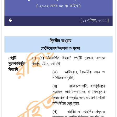
( ২০২২ সনের ০৫ নং আইন )
[ ১১ এপ্রিল, ২০২২ ]
দ্বিতীয় অধ্যায়
পেটেন্টযোগ্য উদ্ভাবন ও সুরক্ষা
পেটেন্ট
৫।
(১) নিম্নবর্ণিত বিষয়াদি পেটেন্ট
সুরক্ষার আওতা
সুরক্ষাবহির্ভূত
বহির্ভূত হইবে,
যথা
:
¾
বিষয়াদি
(ক) আবিষ্কার, বৈজ্ঞানিক তত্ত্ব ও
গাণিতিক পদ্ধতি;
(খ) ব্যবসা-পদ্ধতি, সম্পূর্ণভাবে
মানসিক কার্য সম্পাদনের বা খেলাধুলার
নিয়মাবলি বা পদ্ধতি এবং এইরূপ কোনো
কম্পিউটার প্রোগ্রাম;
(গ) সার্জারি বা থেরাপির মাধ্যমে