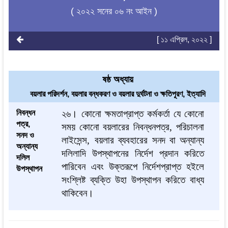
( ২০২২ সনের ০৬ নং আইন )
[ ১১ এপ্রিল, ২০২২ ]
ষষ্ঠ অধ্যায়
বয়লার পরিদর্শন, বয়লার বন্ধকরণ ও বয়লার দুর্ঘটনা ও ক্ষতিপূরণ, ইত্যাদি
নিবন্ধন
২৬।
কোনো
ক্ষমতাপ্রাপ্ত
কর্মকর্তা
যে
কোনো
পত্র,
সময়
কোনো
বয়লারের
নিবন্ধনপত্র
,
পরিচালনা
সনদ ও
লাইসেন্স
,
বয়লার
ব্যবহারের
সনদ
বা
অন্যান্য
অন্যান্য
দলিলাদি
উপস্থাপনের
নির্দেশ
প্রদান
করিতে
দলিল
পারিবেন
এবং
উক্তরূপে
নির্দেশপ্রাপ্ত
হইলে
উপস্থাপন
সংশ্লিষ্ট
ব্যক্তি
উহা
উপস্থাপন
করিতে
বাধ্য
থাকিবেন।