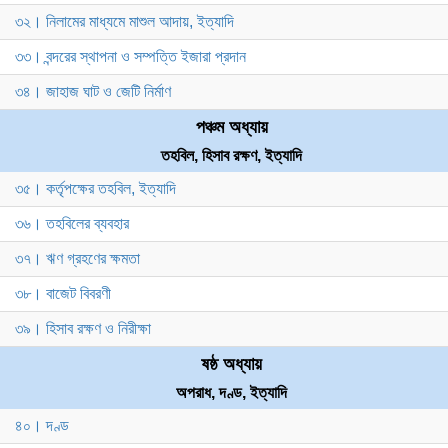
৩২। নিলামের মাধ্যমে মাশুল আদায়, ইত্যাদি
৩৩। বন্দরের স্থাপনা ও সম্পত্তি ইজারা প্রদান
৩৪। জাহাজ ঘাট ও জেটি নির্মাণ
পঞ্চম অধ্যায়
তহবিল, হিসাব রক্ষণ, ইত্যাদি
৩৫। কর্তৃপক্ষের তহবিল, ইত্যাদি
৩৬। তহবিলের ব্যবহার
৩৭। ঋণ গ্রহণের ক্ষমতা
৩৮। বাজেট বিবরণী
৩৯। হিসাব রক্ষণ ও নিরীক্ষা
ষষ্ঠ অধ্যায়
অপরাধ, দণ্ড, ইত্যাদি
৪০। দণ্ড