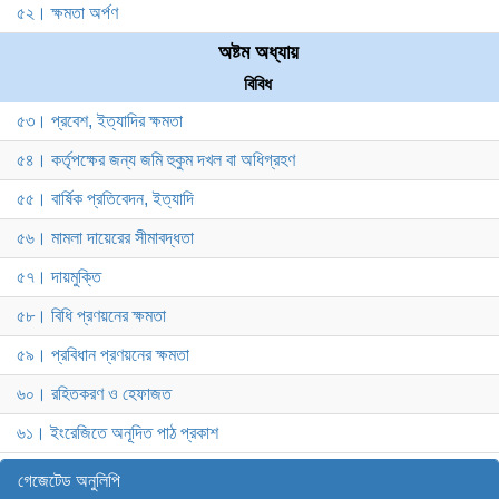
৫২। ক্ষমতা অর্পণ
অষ্টম অধ্যায়
বিবিধ
৫৩। প্রবেশ, ইত্যাদির ক্ষমতা
৫৪। কর্তৃপক্ষের জন্য জমি হুকুম দখল বা অধিগ্রহণ
৫৫। বার্ষিক প্রতিবেদন, ইত্যাদি
৫৬। মামলা দায়েরের সীমাবদ্ধতা
৫৭। দায়মুক্তি
৫৮। বিধি প্রণয়নের ক্ষমতা
৫৯। প্রবিধান প্রণয়নের ক্ষমতা
৬০। রহিতকরণ ও হেফাজত
৬১। ইংরেজিতে অনূদিত পাঠ প্রকাশ
গেজেটেড অনুলিপি