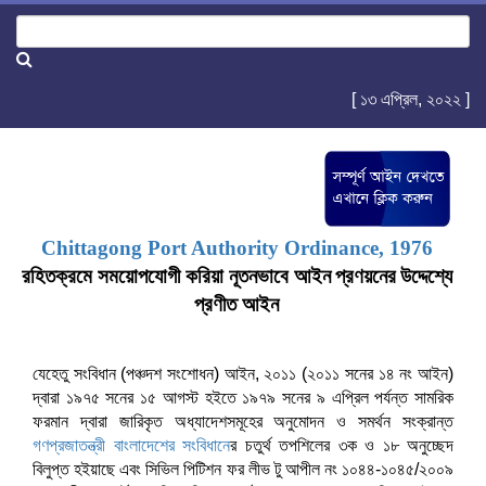
[ ১৩ এপ্রিল, ২০২২ ]
Chittagong Port Authority Ordinance, 1976
রহিতক্রমে
সময়োপযোগী করিয়া
নূতনভাবে আইন
প্রণয়নের
উদ্দেশ্যে
প্রণীত আইন
যেহেতু সংবিধান (পঞ্চদশ সংশোধন) আইন, ২০১১ (২০১১ সনের ১৪ নং আইন)
দ্বারা ১৯৭৫ সনের ১৫ আগস্ট হইতে ১৯৭৯ সনের ৯ এপ্রিল পর্যন্ত সামরিক
ফরমান দ্বারা জারিকৃত অধ্যাদেশসমূহের অনুমোদন ও সমর্থন সংক্রান্ত
গণপ্রজাতন্ত্রী বাংলাদেশের সংবিধান
ের চতুর্থ তপশিলের ৩ক ও ১৮ অনুচ্ছেদ
বিলুপ্ত হইয়াছে এবং সিভিল পিটিশন ফর লীভ টু আপীল নং ১০৪৪-১০৪৫/২০০৯