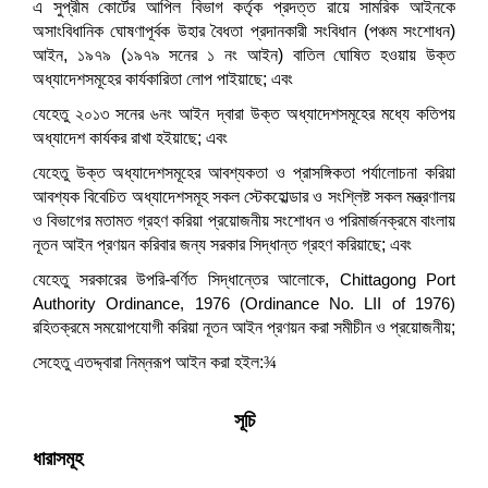
এ সুপ্রীম কোর্টের আপিল বিভাগ কর্তৃক প্রদত্ত রায়ে সামরিক আইনকে
অসাংবিধানিক ঘোষণাপূর্বক উহার বৈধতা প্রদানকারী সংবিধান (পঞ্চম সংশোধন)
আইন, ১৯৭৯ (১৯৭৯ সনের ১ নং আইন) বাতিল ঘোষিত হওয়ায় উক্ত
অধ্যাদেশসমূহের কার্যকারিতা লোপ পাইয়াছে; এবং
যেহেতু ২০১৩ সনের ৬নং আইন দ্বারা উক্ত অধ্যাদেশসমূহের মধ্যে কতিপয়
অধ্যাদেশ কার্যকর রাখা হইয়াছে; এবং
যেহেতু উক্ত অধ্যাদেশসমূহের আবশ্যকতা ও প্রাসঙ্গিকতা পর্যালোচনা করিয়া
আবশ্যক বিবেচিত অধ্যাদেশসমূহ সকল স্টেকহোল্ডার ও সংশ্লিষ্ট সকল মন্ত্রণালয়
ও বিভাগের মতামত গ্রহণ করিয়া প্রয়োজনীয় সংশোধন ও পরিমার্জনক্রমে বাংলায়
নূতন আইন প্রণয়ন করিবার জন্য সরকার সিদ্ধান্ত গ্রহণ করিয়াছে; এবং
যেহেতু সরকারের উপরি-বর্ণিত সিদ্ধান্তের আলোকে,
Chittagong Port
Authority Ordinance
, 1976
(Ordinance No. LII of 1976)
রহিতক্রমে
সময়োপযোগী করিয়া নূতন আইন প্রণয়ন করা সমীচীন ও প্রয়োজনীয়
;
সেহেতু এতদ্দ্বারা নিম্নরূপ আইন করা হইল:
¾
সূচি
ধারাসমূহ