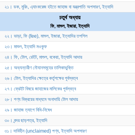
২১। ডক, মুরিং, এ্যাংকরেজ হইতে জাহাজ বা যন্ত্রপাতি অপসারণ, ইত্যাদি
চতুর্থ অধ্যায়
ফি, মাশুল, ইজারা, ইত্যাদি
২২। ভাড়া, ফি (fee), মাশুল, ইজারা, ইত্যাদির তপশিল
২৩। মাশুল, ইত্যাদি মওকুফ
২৪। ফি, টোল, রেইট, মাশুল, বকেয়া, ইত্যাদি আদায়
২৫। অভ্যন্তরীণ নৌযানসমূহের তালিকাভুক্তি
২৬। টোল, ইত্যাদির ক্ষেত্রে কর্তৃপক্ষের পূর্বস্বত্ব
২৭। ফ্রেইট বিষয়ে জাহাজের মালিকের পূর্বস্বত্ব
২৮। পণ্য বিক্রয়ের মাধ্যমে অনাদায়ি টোল আদায়
২৯। জাহাজ ত্যাগে বিধি-নিষেধ
৩০। বন্দর ছাড়পত্র, ইত্যাদি
৩১। দাবিহীন (unclaimed) পণ্য, ইত্যাদি অপসারণ