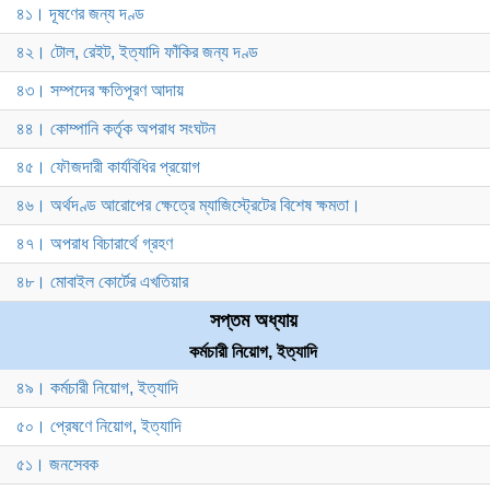
৪১। দূষণের জন্য দণ্ড
৪২। টোল, রেইট, ইত্যাদি ফাঁকির জন্য দণ্ড
৪৩। সম্পদের ক্ষতিপূরণ আদায়
৪৪। কোম্পানি কর্তৃক অপরাধ সংঘটন
৪৫। ফৌজদারী কার্যবিধির প্রয়োগ
৪৬। অর্থদণ্ড আরোপের ক্ষেত্রে ম্যাজিস্ট্রেটের বিশেষ ক্ষমতা।
৪৭। অপরাধ বিচারার্থে গ্রহণ
৪৮। মোবাইল কোর্টের এখতিয়ার
সপ্তম অধ্যায়
কর্মচারী নিয়োগ, ইত্যাদি
৪৯। কর্মচারী নিয়োগ, ইত্যাদি
৫০। প্রেষণে নিয়োগ, ইত্যাদি
৫১। জনসেবক