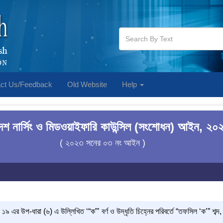
ct Us/Feedback
Old Website
Help
দেশ নার্সিং ও মিডওয়াইফারি কাউন্সিল (সংশোধন) আইন, ২০
( ২০২৩ সনের ০৩ নং আইন )
এর উপ-ধারা (৬) এ উল্লিখিত ‘“ক”’ বর্ণ ও উদ্ধৃতি চিহ্নের পরিবর্তে “তফসিল ‘ক’” শব্দ, ব