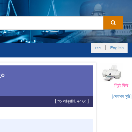
|
বাংলা
English
২৩
প্রিন্ট ভিউ
[সেকশন সূচি]
[ ৩১ জানুয়ারি, ২০২৩ ]