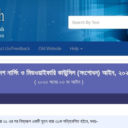
ct Us/Feedback
Old Website
Help
দেশ নার্সিং ও মিডওয়াইফারি কাউন্সিল (সংশোধন) আইন, ২০
( ২০২৩ সনের ০৩ নং আইন )
৩১ এর পর নিম্নরূপ একটি নূতন ধারা ৩১ক সন্নিবেশিত হইবে, যথাঃ-