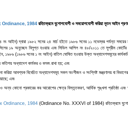
 Ordinance, 1984
রহিতক্রমে যুগোপযোগী ও সময়োপযোগী করিয়া নূতন আইন প্রণ
নং আইন) দ্বারা ১৯৮২ সনের ২৪ মার্চ হইতে ১৯৮৬ সনের ১১ নভেম্বর পর্যন্ত সময়ের মধ
ফসিলের ১৯ অনুচ্ছেদ বিলুপ্ত হওয়ায় এবং সিভিল আপিল নং ৪৮/২০১১ তে সুপ্রীম কোর্টে
 আইন, ১৯৮৬ (১৯৮৬ সনের ১ নং আইন) বাতিল ঘোষিত হওয়ায় উক্ত অধ্যাদেশসমূহের কার্যকার
 কতিপয় অধ্যাদেশ কার্যকর ও বলবৎ রাখা হয়; এবং
না করিয়া আবশ্যক বিবেচিত অধ্যাদেশসমূহ সকল অংশীজন ও সংশ্লিষ্ট মন্ত্রণালয় বা বিভাগ
িয়াছে; এবং
 অন্য কোনো প্রকারের কর আরোপের ক্ষেত্র বিস্তৃতকরণ, আর্থিক শৃঙ্খলা প্রতিষ্ঠা এবং
x Ordinance, 1984
(Ordinance No. XXXVI of 1984) রহিতক্রমে যুগোপয