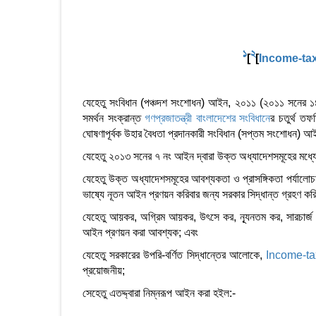
1
2
[
[
Income-tax
যেহেতু সংবিধান (পঞ্চদশ সংশোধন) আইন, ২০১১ (২০১১ সনের ১৪ 
সমর্থন সংক্রান্ত
গণপ্রজাতন্ত্রী বাংলাদেশের সংবিধান
ের চতুর্থ ত
ঘোষণাপূর্বক উহার বৈধতা প্রদানকারী সংবিধান (সপ্তম সংশোধন)
যেহেতু ২০১৩ সনের ৭ নং আইন দ্বারা উক্ত অধ্যাদেশসমূহের মধ্যে
যেহেতু উক্ত অধ্যাদেশসমূহের আবশ্যকতা ও প্রাসঙ্গিকতা পর্যালোচ
ভাষ্যে নূতন আইন প্রণয়ন করিবার জন্য সরকার সিদ্ধান্ত গ্রহণ কর
যেহেতু আয়কর, অগ্রিম আয়কর, উৎসে কর, ন্যূনতম কর, সারচার্জ ও
আইন প্রণয়ন করা আবশ্যক; এবং
যেহেতু সরকারের উপরি-বর্ণিত সিদ্ধান্তের আলোকে,
Income-ta
প্রয়োজনীয়;
সেহেতু এতদ্দ্বারা নিম্নরূপ আইন করা হইল:-