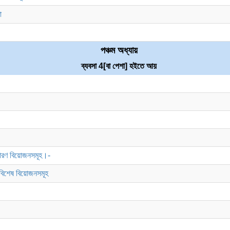
া
পঞ্চম অধ্যায়
ব্যবসা
4
[বা পেশা] হইতে আয়
ধারণ বিয়োজনসমূহ।-
 বিশেষ বিয়োজনসমূহ