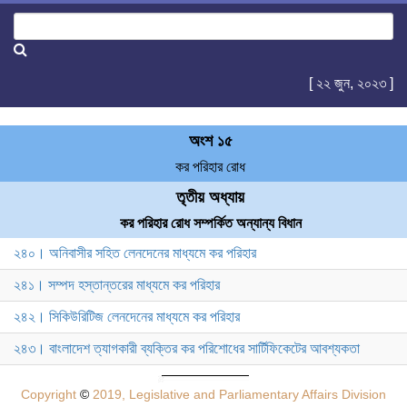
[ ২২ জুন, ২০২৩ ]
অংশ ১৫
কর পরিহার রোধ
তৃতীয় অধ্যায়
কর পরিহার রোধ সম্পর্কিত অন্যান্য বিধান
২৪০। অনিবাসীর সহিত লেনদেনের মাধ্যমে কর পরিহার
২৪১। সম্পদ হস্তান্তরের মাধ্যমে কর পরিহার
২৪২। সিকিউরিটিজ লেনদেনের মাধ্যমে কর পরিহার
২৪৩। বাংলাদেশ ত্যাগকারী ব্যক্তির কর পরিশোধের সার্টিফিকেটের আবশ্যকতা
Copyright
©
2019, Legislative and Parliamentary Affairs Division