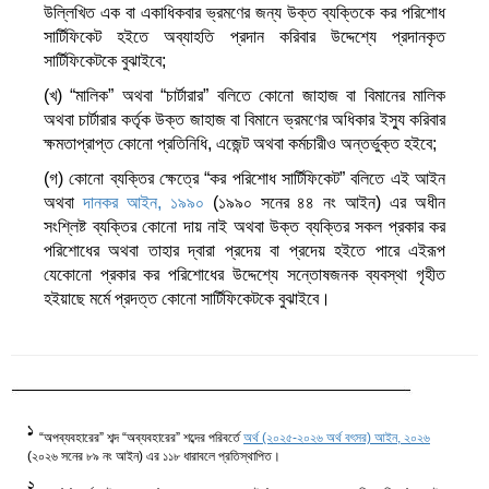
উল্লিখিত এক বা একাধিকবার ভ্রমণের জন্য উক্ত ব্যক্তিকে কর পরিশোধ
সার্টিফিকেট হইতে অব্যাহতি প্রদান করিবার উদ্দেশ্যে প্রদানকৃত
সার্টিফিকেটকে বুঝাইবে;
(খ) “মালিক” অথবা “চার্টারার” বলিতে কোনো জাহাজ বা বিমানের মালিক
অথবা চার্টারার কর্তৃক উক্ত জাহাজ বা বিমানে ভ্রমণের অধিকার ইস্যু করিবার
ক্ষমতাপ্রাপ্ত কোনো প্রতিনিধি, এজেন্ট অথবা কর্মচারীও অন্তর্ভুক্ত হইবে;
(গ) কোনো ব্যক্তির ক্ষেত্রে “কর পরিশোধ সার্টিফিকেট” বলিতে এই আইন
অথবা
দানকর আইন, ১৯৯০
(১৯৯০ সনের ৪৪ নং আইন) এর অধীন
সংশ্লিষ্ট ব্যক্তির কোনো দায় নাই অথবা উক্ত ব্যক্তির সকল প্রকার কর
পরিশোধের অথবা তাহার দ্বারা প্রদেয় বা প্রদেয় হইতে পারে এইরূপ
যেকোনো প্রকার কর পরিশোধের উদ্দেশ্যে সন্তোষজনক ব্যবস্থা গৃহীত
হইয়াছে মর্মে প্রদত্ত কোনো সার্টিফিকেটকে বুঝাইবে।
1
“অপব্যবহারের” শব্দ “অব্যবহারের” শব্দের পরিবর্তে
অর্থ (২০২৫-২০২৬ অর্থ বৎসর) আইন, ২০২৬
(২০২৬ সনের ৮৯ নং আইন) এর ১১৮ ধারাবলে প্রতিস্থাপিত।
2