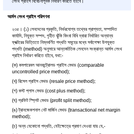
লেংথ প্রাইস বিবেচনাপূর্বক নির্ধারণ করিতে হইবে।
আর্মস লেংথ প্রাইস পরিগণনা
২৩৫। (১) লেনদেনের প্রকৃতি, নির্ভরযোগ্য তথ্যের প্রাপ্যতা, সম্পাদিত
কার্যাদি, নিযুক্ত সম্পদ, গৃহীত ঝুঁকি কিংবা বিধি দ্বারা নির্ধারিত অন্যান্য
ফ্যক্টরের ভিত্তিতে নিম্নবর্ণিত পদ্ধতি সমূহের মধ্যে সর্বাপেক্ষা উপযুক্ত
পদ্ধতি (method) অনুসারে আন্তর্জাতিক লেনদেন সংক্রান্ত আর্মস লেংথ
প্রাইস নির্ধারণ করিতে হইবে, যথা:-
(ক) কমপারেবল আনকন্ট্রোলড প্রাইস মেথড (comparable
uncontrolled price method);
(খ) রিসেল প্রাইস মেথড (resale price method);
(গ) কস্ট প্লাস মেথড (cost plus method);
(ঘ) প্রফিট স্প্লিট মেথড (profit split method);
(ঙ) ট্রানজেকশনাল নেট মার্জিন মেথড (transactional net margin
method);
(চ) অন্য যেকোনো পদ্ধতি, যেইক্ষেত্রে প্রমাণ দেওয়া যায় যে,-