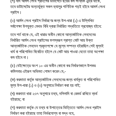
(গ) যদি আর্মস লেংথ প্রাইসের ডাটাসেটে ছয়ের কম সংখ্যক এন্ট্রি থাকে,
তবে ডাটাসেটের অন্তর্ভুক্ত সকল ভ্যালুর গাণিতিক গড়ই হইবে আমর্স লেংথ
প্রাইস।
(৩) আর্মস লেংথ প্রাইস নির্ধারণের জন্য উপ-ধারা (১) এ উল্লিখিত
সর্বাপেক্ষা উপযুক্ত মেথড বিধি দ্বারা নির্ধারিত পদ্ধতিতে প্রযোজ্য হইবে:
তবে শর্ত থাকে যে, এই ধারার অধীন কোনো আন্তর্জাতিক লেনদেনের
নির্ধারিত আর্মস লেংথ প্রাইসের ফলস্বরূপ প্রাপ্ত মোট আয় উক্ত
আন্তর্জাতিক লেনদেন প্রকৃতপক্ষে যে মূল্যে সম্পন্ন হইয়াছিল সেই মূল্যই
ধার্য বা পরিশোধিত বিবেচিত হইলে যে মোট আয় পাওয়া যেতো তাহা অপেক্ষা
কম হইবে না।
(৪) যেইক্ষেত্রে অংশ ১০ এর অধীন কোনো কর নির্ধারণকালে উপকর
কমিশনার এইরূপ অভিমত পোষণ করেন যে,-
(ক) করদাতা কর্তৃক আন্তর্জাতিক লেনদেনের জন্য ধার্যকৃত বা পরিশোধিত
মূল্য উপ-ধারা (১) ও (৩) অনুসারে নির্ধারণ করা হয় নাই;
(খ) করদাতা ধারা ২৩৭ অনুসারে তথ্য, দলিলাদি বা রেকর্ড রাখিতে ব্যর্থ
হইয়াছে; বা
(গ) করদাতা কর্তৃক যে তথ্য বা উপাত্তের ভিত্তিতে আর্মস লেংথ প্রাইস
নির্ধারণ করা হইয়াছে তাহা নির্ভরযোগ্য বা শুদ্ধ নহে,