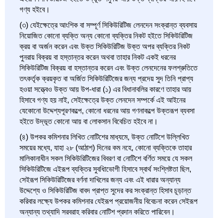
গণ্য হইবে।
(৩) যেইক্ষেত্রে আংশিক বা সম্পূর্ণ সিকিউরিটিজ লেনদেন সংক্রান্ত ব্যবসায়
নিয়োজিত কোনো ব্যক্তি অন্য কোনো ব্যক্তির নিকট হইতে সিকিউরিটিজ
ক্রয় বা অর্জন করেন এবং উক্ত সিকিউরিটিজ উক্ত অপর ব্যক্তির নিকট
পুনরায় বিক্রয় বা হস্তান্তর করেন অথবা তাহার নিকট একই ধরনের
সিকিউরিটিজ বিক্রয় বা হস্তান্তর করেন এবং উক্ত লেনদেনের ফলশ্রুতিতে
তৎকর্তৃক ক্রয়কৃত বা অর্জিত সিকিউরিটিজের জন্য প্রদেয় সুদ তিনি প্রাপ্য
হওয়া সত্ত্বেও উক্ত আয় উপ-ধারা (১) এর বিধানাবলির কারণে তাহার আয়
হিসাবে গণ্য হয় নাই, সেইক্ষেত্রে উক্ত লেনদেন সম্পর্কে এই আইনের
যেকোনো উদ্দেশ্যপূরণকল্পে, কোনো ধরনের আয় গণনাকল্পে উক্তরূপ ব্যবসা
হইতে উদ্ভূত কোনো আয় বা লোকসান বিবেচিত হইবে না।
(৪) উপকর কমিশনার লিখিত নোটিশের মাধ্যমে, উক্ত নোটিশে উল্লিখিত
সময়ের মধ্যে, যাহা ২৮ (আঠাশ) দিনের কম নহে, কোনো ব্যক্তিকে তাহার
মালিকানাধীন সকল সিকিউরিটিজের বিবরণ বা নোটিশে বর্ণিত সময়ে যে সকল
সিকিউরিটিজে এইরূপ ব্যক্তির সুবধিাভোগী হিসাবে স্বার্থ সংশ্লিষ্টতা ছিল,
সেইরূপ সিকিউরিটিজের বর্ণনা দাখিলের জন্য এবং এই ধারার অন্যান্য
উদ্দেশ্যে ও সিকিউরিটিজ বাবদ প্রাপ্ত সুদের কর সংক্রান্ত হিসাব চূড়ান্ত
করিবার লক্ষ্যে উপকর কমিশনার যেইরূপ প্রয়োজনীয় বিবেচনা করেন সেইরূপ
অন্যান্য তথ্যাদি সরবরাহ করিবার নোটিশ প্রদান করিতে পারিবেন।