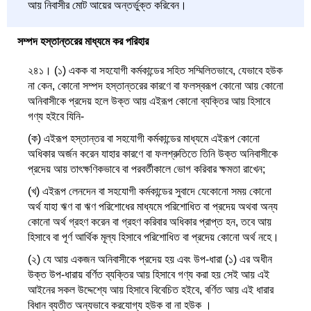
আয় নিবাসীর মোট আয়ের অন্তর্ভুক্ত করিবেন।
সম্পদ হস্তান্তরের মাধ্যমে কর পরিহার
২৪১। (১) একক বা সহযোগী কর্মকান্ডের সহিত সম্মিলিতভাবে, যেভাবে হউক
না কেন, কোনো সম্পদ হস্তান্তরের কারণে বা ফলস্বরূপ কোনো আয় কোনো
অনিবাসীকে প্রদেয় হলে উক্ত আয় এইরূপ কোনো ব্যক্তির আয় হিসাবে
গণ্য হইবে যিনি-
(ক) এইরূপ হস্তান্তর বা সহযোগী কর্মকান্ডের মাধ্যমে এইরূপ কোনো
অধিকার অর্জন করেন যাহার কারণে বা ফলশ্রুতিতে তিনি উক্ত অনিবাসীকে
প্রদেয় আয় তাৎক্ষণিকভাবে বা পরবর্তীকালে ভোগ করিবার ক্ষমতা রাখেন;
(খ) এইরূপ লেনদেন বা সহযোগী কর্মকান্ডের সুবাদে যেকোনো সময় কোনো
অর্থ যাহা ঋণ বা ঋণ পরিশোধের মাধ্যমে পরিশোধিত বা প্রদেয় অথবা অন্য
কোনো অর্থ গ্রহণ করেন বা গ্রহণ করিবার অধিকার প্রাপ্ত হন, তবে আয়
হিসাবে বা পূর্ণ আর্থিক মূল্য হিসাবে পরিশোধিত বা প্রদেয় কোনো অর্থ নহে।
(২) যে আয় একজন অনিবাসীকে প্রদেয় হয় এবং উপ-ধারা (১) এর অধীন
উক্ত উপ-ধারায় বর্ণিত ব্যক্তির আয় হিসাবে গণ্য করা হয় সেই আয় এই
আইনের সকল উদ্দেশ্যে আয় হিসাবে বিবেচিত হইবে, বর্ণিত আয় এই ধারার
বিধান ব্যতীত অন্যভাবে করযোগ্য হউক বা না হউক ।