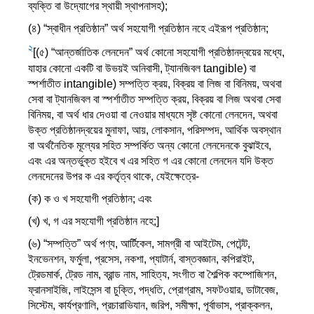
ব্যক্তি বা উদ্যোগের স্থায়ী স্থাপনাসহ);
(৪) “স্বাধীন প্রতিষ্ঠান” অর্থ সহযোগী প্রতিষ্ঠান নহে এইরূপ প্রতিষ্ঠান;
2
[(৫) “আন্তর্জাতিক লেনদেন” অর্থ কোনো সহযোগী প্রতিষ্ঠানদ্বয়ের মধ্যে,
যাহার কোনো একটি বা উভয়ই অনিবাসী, ট্যানজিবল tangible) বা
স্পর্শাতীত intangible) সম্পত্তি ক্রয়, বিক্রয় বা লিজ বা বিনিময়, অথবা
সেবা বা ট্যানজিবল বা স্পর্শাতীত সম্পত্তি ক্রয়, বিক্রয় বা লিজ অথবা সেবা
বিনিময়, বা অর্থ ধার দেওয়া বা নেওয়ার মাধ্যমে সৃষ্ট কোনো লেনদেন, অথবা
উক্ত প্রতিষ্ঠানদ্বয়ের মুনাফা, আয়, লোকসান, পরিসম্পদ, আর্থিক অবস্থান
বা অর্থনৈতিক মূল্যের সহিত সম্পর্কিত অন্য কোনো লেনদেনকে বুঝাইবে,
এবং এর অন্তর্ভুক্ত হইবে খ এর সহিত গ এর কোনো লেনদেন যদি উক্ত
লেনদেনের উপর ক এর কর্তৃত্ব থাকে, যেইক্ষেত্রে-
(ক) ক ও খ সহযোগী প্রতিষ্ঠান; এবং
(খ) খ, গ এর সহযোগী প্রতিষ্ঠান নহে;]
(৬) “সম্পত্তি” অর্থ পণ্য, আর্টিকেল, সামগ্রী বা আইটেম, পেটেন্ট,
ইনভেনশন, ফর্মুলা, প্রসেস, নকশা, প্যাটার্ন, বাস্তবজ্ঞান, কপিরাইট,
ট্রেডমার্ক, ট্রেড নাম, ব্রান্ড নাম, সাহিত্য, সংগীত বা শৈল্পিক কম্পোজিশন,
ফ্রানসাইজি, লাইসেন্স বা চুক্তি, পদ্ধতি, প্রোগ্রাম, সফটওয়ার, ডাটাবেজ,
সিস্টেম, কার্যপ্রণালি, প্রচারাভিযান, জরিপ, সমীক্ষা, পূর্বাভাস, প্রাক্কলন,