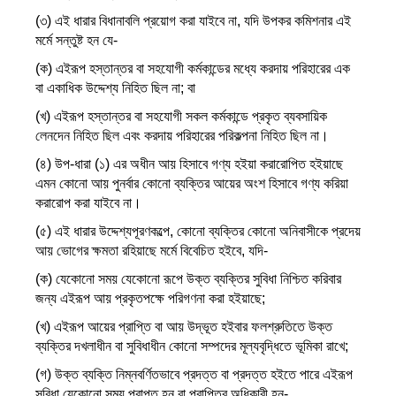
(৩) এই ধারার বিধানাবলি প্রয়োগ করা যাইবে না, যদি উপকর কমিশনার এই
মর্মে সন্তুষ্ট হন যে-
(ক) এইরূপ হস্তান্তর বা সহযোগী কর্মকান্ডের মধ্যে করদায় পরিহারের এক
বা একাধিক উদ্দেশ্য নিহিত ছিল না; বা
(খ) এইরূপ হস্তান্তর বা সহযোগী সকল কর্মকান্ডে প্রকৃত ব্যবসায়িক
লেনদেন নিহিত ছিল এবং করদায় পরিহারের পরিকল্পনা নিহিত ছিল না।
(৪) উপ-ধারা (১) এর অধীন আয় হিসাবে গণ্য হইয়া করারোপিত হইয়াছে
এমন কোনো আয় পুনর্বার কোনো ব্যক্তির আয়ের অংশ হিসাবে গণ্য করিয়া
করারোপ করা যাইবে না।
(৫) এই ধারার উদ্দেশ্যপূরণকল্পে, কোনো ব্যক্তির কোনো অনিবাসীকে প্রদেয়
আয় ভোগের ক্ষমতা রহিয়াছে মর্মে বিবেচিত হইবে, যদি-
(ক) যেকোনো সময় যেকোনো রূপে উক্ত ব্যক্তির সুবিধা নিশ্চিত করিবার
জন্য এইরূপ আয় প্রকৃতপক্ষে পরিগণনা করা হইয়াছে;
(খ) এইরূপ আয়ের প্রাপ্তি বা আয় উদ্ভূত হইবার ফলশ্রুতিতে উক্ত
ব্যক্তির দখলাধীন বা সুবিধাধীন কোনো সম্পদের মূল্যবৃদ্ধিতে ভূমিকা রাখে;
(গ) উক্ত ব্যক্তি নিম্নবর্ণিতভাবে প্রদত্ত বা প্রদত্ত হইতে পারে এইরূপ
সুবিধা যেকোনো সময় প্রাপ্ত হন বা প্রাপ্তির অধিকারী হন-