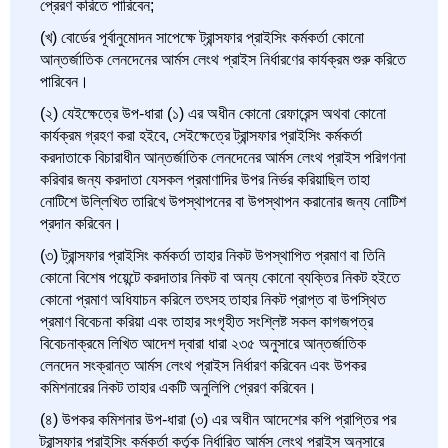
প্রেরণ করিতে পারিবেন;
(খ) বোর্ডের পূর্বানুমোদন সাপেক্ষে ট্রান্সফার প্রাইসিং কর্মকর্তা কোনো
আন্তর্জাতিক লেনদেনের আর্মস লেংথ প্রাইস নির্ধারণের কার্যক্রম শুরু করিতে
পারিবেন।
(২) যেইক্ষেত্রে উপ-ধারা (১) এর অধীন কোনো রেফারেন্স অথবা কোনো
কার্যক্রম গ্রহণ করা হইবে, সেইক্ষেত্রে ট্রান্সফার প্রাইসিং কর্মকর্তা
করদাতাকে বিচারাধীন আন্তর্জাতিক লেনদেনের আর্মস লেংথ প্রাইস পরিগণনা
করিবার জন্য করদাতা যেসকল প্রমাণাদির উপর নির্ভর করিয়াছিল তাহা
নোটিশে উল্লিখিত তারিখে উপস্থাপনের বা উপস্থাপন করানোর জন্য নোটিশ
প্রদান করিবেন।
(৩) ট্রান্সফার প্রাইসিং কর্মকর্তা তাহার নিকট উপস্থাপিত প্রমাণ বা তিনি
কোনো বিশেষ পয়েন্টে করদাতার নিকট বা অন্য কোনো ব্যক্তির নিকট হইতে
কোনো প্রমাণ অধিযাচন করিলে তৎসহ তাহার নিকট প্রাপ্ত বা উপস্থিত
প্রমাণ বিবেচনা করিয়া এবং তাহার সংগৃহীত সংশ্লিষ্ট সকল কাগজপত্র
বিবেচনাক্রমে লিখিত আদেশ দ্বারা ধারা ২৩৫ অনুসারে আন্তর্জাতিক
লেনদেন সংক্রান্ত আর্মস লেংথ প্রাইস নির্ধারণ করিবেন এবং উপকর
কমিশনারের নিকট তাহার একটি অনুলিপি প্রেরণ করিবেন।
(৪) উপকর কমিশনার উপ-ধারা (৩) এর অধীন আদেশের কপি প্রাপ্তির পর
ট্রান্সফার প্রাইসিং কর্মকর্তা কর্তৃক নির্ধারিত আর্মস লেংথ প্রাইস অনুসারে