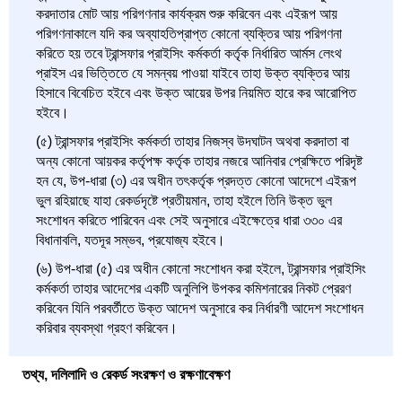
করদাতার মোট আয় পরিগণনার কার্যক্রম শুরু করিবেন এবং এইরূপ আয়
পরিগণনাকালে যদি কর অব্যাহতিপ্রাপ্ত কোনো ব্যক্তির আয় পরিগণনা
করিতে হয় তবে ট্রান্সফার প্রাইসিং কর্মকর্তা কর্তৃক নির্ধারিত আর্মস লেংথ
প্রাইস এর ভিত্তিতে যে সমন্বয় পাওয়া যাইবে তাহা উক্ত ব্যক্তির আয়
হিসাবে বিবেচিত হইবে এবং উক্ত আয়ের উপর নিয়মিত হারে কর আরোপিত
হইবে।
(৫) ট্রান্সফার প্রাইসিং কর্মকর্তা তাহার নিজস্ব উদঘাটন অথবা করদাতা বা
অন্য কোনো আয়কর কর্তৃপক্ষ কর্তৃক তাহার নজরে আনিবার প্রেক্ষিতে পরিদৃষ্ট
হন যে, উপ-ধারা (৩) এর অধীন তৎকর্তৃক প্রদত্ত কোনো আদেশে এইরূপ
ভুল রহিয়াছে যাহা রেকর্ডদৃষ্টে প্রতীয়মান, তাহা হইলে তিনি উক্ত ভুল
সংশোধন করিতে পারিবেন এবং সেই অনুসারে এইক্ষেত্রে ধারা ৩৩০ এর
বিধানাবলি, যতদূর সম্ভব, প্রযোজ্য হইবে।
(৬) উপ-ধারা (৫) এর অধীন কোনো সংশোধন করা হইলে, ট্রান্সফার প্রাইসিং
কর্মকর্তা তাহার আদেশের একটি অনুলিপি উপকর কমিশনারের নিকট প্রেরণ
করিবেন যিনি পরবর্তীতে উক্ত আদেশ অনুসারে কর নির্ধারণী আদেশ সংশোধন
করিবার ব্যবস্থা গ্রহণ করিবেন।
তথ্য, দলিলাদি ও রেকর্ড সংরক্ষণ ও রক্ষণাবেক্ষণ