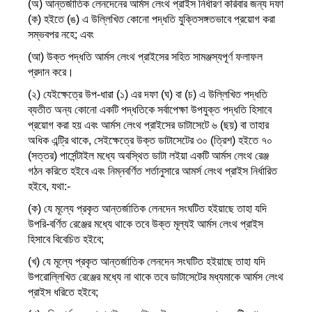
(অ) আন্তর্জাতিক লেনদেনের আর্মস লেংথ প্রাইস নির্ধারণ করিবার জন্য দফা
(ক) হইতে (ঙ) এ উল্লিখিত কোনো পদ্ধতি যুক্তিসঙ্গতভাবে প্রয়োগ করা
সম্ভবপর নহে; এবং
(আ) উক্ত পদ্ধতি আর্মস লেংথ প্রাইসের সহিত সামঞ্জস্যপূর্ণ ফলাফল
প্রদান করে।
(২) যেইক্ষেত্রে উপ-ধারা (১) এর দফা (ঘ) বা (চ) এ উল্লিখিত পদ্ধতি
ব্যতীত অন্য কোনো একটি পদ্ধতিকে সর্বাপেক্ষা উপযুক্ত পদ্ধতি হিসাবে
প্রয়োগ করা হয় এবং আর্মস লেংথ প্রাইসের ডাটাসেটে ৬ (ছয়) বা তাহার
অধিক এন্ট্রি থাকে, সেইক্ষেত্রে উক্ত ডাটাসেটের ৩০ (ত্রিশ) হইতে ৭০
(সত্তর) পার্সেন্টাইল মধ্যে অবস্থিত ডাটা লইয়া একটি আর্মস লেংথ রেঞ্জ
গঠন করিতে হইবে এবং নিম্নবর্ণিত শর্তানুসারে আমর্স লেংথ প্রাইস নির্ধারিত
হইবে, যথা:-
(ক) যে মূল্যে প্রকৃত আন্তর্জাতিক লেনদেন সংঘটিত হইয়াছে তাহা যদি
উপরি-বর্ণিত রেঞ্জের মধ্যে থাকে তবে উক্ত মূল্যই আর্মস লেংথ প্রাইস
হিসাবে বিবেচিত হইবে;
(খ) যে মূল্যে প্রকৃত আন্তর্জাতিক লেনদেন সংঘটিত হইয়াছে তাহা যদি
উপরোল্লিখিত রেঞ্জের মধ্যে না থাকে তবে ডাটাসেটের মধ্যমাকে আর্মস লেংথ
প্রাইস ধরিতে হইবে;