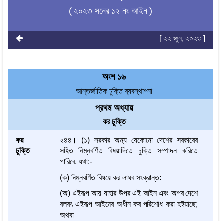
( ২০২৩ সনের ১২ নং আইন )
[ ২২ জুন, ২০২৩ ]
অংশ ১৬
আন্তর্জাতিক চুক্তি ব্যবস্থাপনা
প্রথম অধ্যায়
কর চুক্তি
কর
২৪৪। (১) সরকার অন্য যেকোনো দেশের সরকারের
চুক্তি
সহিত নিম্নবর্ণিত বিষয়াদিতে চুক্তি সম্পাদন করিতে
পারিবে, যথা:-
(ক) নিম্নবর্ণিত বিষয়ে কর লাঘব সংক্রান্ত:
(অ) এইরূপ আয় যাহার উপর এই আইন এবং অপর দেশে
বলবৎ এইরূপ আইনের অধীন কর পরিশোধ করা হইয়াছে;
অথবা