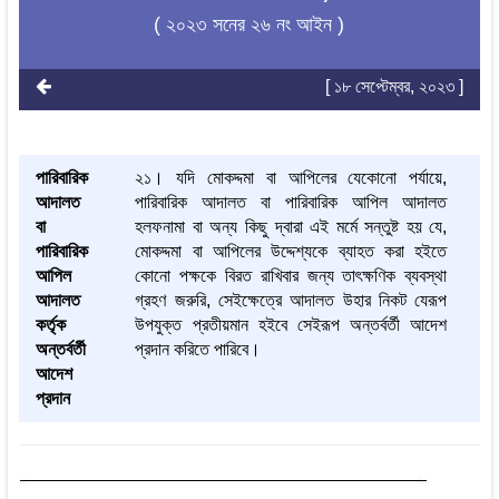
( ২০২৩ সনের ২৬ নং আইন )
[ ১৮ সেপ্টেম্বর, ২০২৩ ]
পারিবারিক
২১। যদি মোকদ্দমা বা আপিলের যেকোনো পর্যায়ে,
আদালত
পারিবারিক আদালত বা পারিবারিক আপিল আদালত
বা
হলফনামা বা অন্য কিছু দ্বারা এই মর্মে সন্তুষ্ট হয় যে,
পারিবারিক
মোকদ্দমা বা আপিলের উদ্দেশ্যকে ব্যাহত করা হইতে
আপিল
কোনো পক্ষকে বিরত রাখিবার জন্য তাৎক্ষণিক ব্যবস্থা
আদালত
গ্রহণ জরুরি, সেইক্ষেত্রে আদালত উহার নিকট যেরূপ
কর্তৃক
উপযুক্ত প্রতীয়মান হইবে সেইরূপ অন্তর্বর্তী আদেশ
অন্তর্বর্তী
প্রদান করিতে পারিবে।
আদেশ
প্রদান