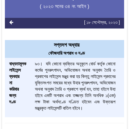
( ২০২৩ সনের ৩৪ নং আইন )
[ ১৮ সেপ্টেম্বর, ২০২৩ ]
সপ্তদশ অধ্যায়
ফৌজদারি অপরাধ ও দণ্ড
বাধ্যতামূলক
৯৩। যদি কোনো ব্যক্তির অনুকূলে বোর্ড কর্তৃক কোনো
লাইসেন্স
কর্মের পুনরুৎপাদন, অভিযোজন অথবা অনুবাদ তৈরি ও
ব্যবহার
প্রকাশের লাইসেন্স মঞ্জুর করা হয় কিন্তু লাইসেন্স প্রদানের
না
যুক্তিসংগত সময়ের মধ্যে উহার পুনরুৎপাদন, অভিযোজন
করিবার
অথবা অনুবাদ তৈরি ও প্রকাশে ব্যর্থ হন, তাহা হইলে উহা
জন্য
হইবে একটি অপরাধ এবং তজ্জন্য তিনি অনধিক ১(এক)
দণ্ড
লক্ষ টাকা অর্থদণ্ডে দণ্ডিত হইবেন এবং উক্তরূপ
মঞ্জুরকৃত লাইসেন্সটি বাতিল হইবে।