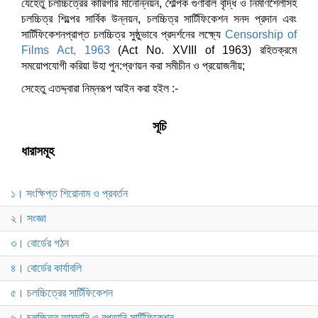
যেহেতু চলচ্চিত্রের কারিগরি মানোন্নয়ন, শৈল্পিক গুণাবলি বৃদ্ধি ও নির্মাণশৈলীসহ
চলচ্চিত্র শিল্পের সার্বিক উন্নয়ন, চলচ্চিত্র সার্টিফিকেশন সনদ প্রদান এবং
সার্টিফিকেশনপ্রাপ্ত চলচ্চিত্র সুষ্ঠুভাবে প্রদর্শনের লক্ষ্যে
Censorship of
Films Act, 1963
(Act No. XVIII of 1963) রহিতক্রমে
সময়োপযোগী করিয়া উহা পুন:প্রণয়ন করা সমীচীন ও প্রয়োজনীয়;
সেহেতু এতদ্দ্বারা নিম্নরূপ আইন করা হইল :-
সূচি
ধারাসমূহ
১। সংক্ষিপ্ত শিরোনাম ও প্রবর্তন
২। সংজ্ঞা
৩। বোর্ডের গঠন
৪। বোর্ডের কার্যাবলি
৫। চলচ্চিত্রের সার্টিফিকেশন
৬। চলচ্চিত্র আমদানি ও রপ্তানি সার্টিফিকেশন