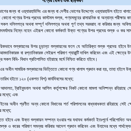
পণ্যের ঘোষণা এবং ছাড়করণ
গের জন্য বা ওয়্যারহাউসিং এর জন্য বা দেশীয় ভোগের উদ্দেশ্যে ওয়্যারহাউস হইতে খালাস
করা কোনো পণ্যের উপর প্রদেয় কাস্টমস শুল্ক, পণ্যসমূহের রাসায়নিক বা অন্যান্য পরীক্ষার 
 সকল দলিলপত্র অথবা সম্পূর্ণ দলিলপত্র অথবা পূর্ণ তথ্য সরবরাহ না করিবার জন্য অবিলম্ব
দমর্যাদার নিম্নে নহেন এইরূপ কোনো কর্মকর্তা উক্ত পণ্যের উপর প্রদেয় শুল্ক ও কর স
য়িকভাবে শুল্কায়নের উপর চূড়ান্ত শুল্কায়নের ফলে যে অতিরিক্ত শুল্ক প্রদেয় হইবে উহ
 আমদানিকারক বা রপ্তানিকারক সেইরূপ পরিমাণ গ্যারান্টি দাখিল করিবেন এবং এই ক্ষেত্রে উ
রে সকল বিধি- বিধান প্রতিপালিত হইয়াছে মর্মে নিশ্চিত করিতে হইবে।
 এর অধীন সাময়িক শুল্কায়নের ভিত্তিতে কোনো পণ্য খালাস প্রদান করা হয়, তাহা হইলে উক্
 তারিখ হইতে ১২০ (একশত বিশ) কার্যদিবসের মধ্যে;
আদালত, ট্রাইব্যুনাল অথবা আপিল কর্তৃপক্ষের নিকট কোনো মামলা অনিষ্পন্ন রহিয়াছে সেই 
র মধ্যে; এবং
ইনের অধীন প্রণীত অন্য কোনো বিধানের শর্ত পরিপালনের বাধ্যবাধকতা রহিয়াছে সেই ক্
 মধ্যে;
তে হইবে এবং উক্ত শুল্কায়ন সম্পন্ন হওয়ার পর যথাযথ কর্মকর্তা ইতঃপূর্বে পরিশোধিত অথবা 
ে শুল্ক ও করের পরিমাণ সমন্বয় করিবার আদেশ প্রদান করিবেন এবং উহাদের মধ্যে পার্থক্