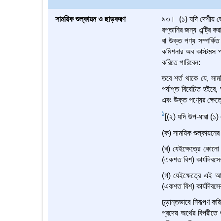
সাময়িক শুল্কায়ন ও ছাড়করণ
৯৩। (১) যদি দেশীয় ভো
রপ্তানির জন্য এন্ট্রি 
বা উক্ত পণ্য সম্পর্কিত
কমিশনার অব কাস্টমস প
করিতে পারিবেন:
তবে শর্ত থাকে যে, সাম
পর্যাপ্ত বিবেচিত হইবে,
এবং উক্ত পণ্যের ক্ষেত্
1
[(২) যদি উপ-ধারা (১)
(ক) সাময়িক শুল্কায়নের
(খ) যেইক্ষেত্রে কোনো 
(একশত বিশ) কার্যদিবসে
(গ) যেইক্ষেত্রে এই আ
(একশত বিশ) কার্যদিবসের
চূড়ান্তভাবে নিরূপণ করি
প্রদেয় অর্থের বিপরীত