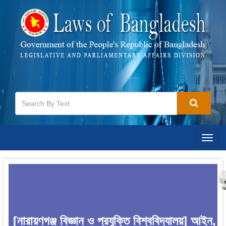
Togg
navig
[নারায়ণগঞ্জ বিজ্ঞান ও প্রযুক্তি বিশ্ববিদ্যালয়] আইন,
1