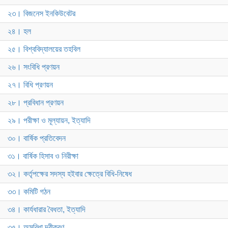
২৩। বিজনেস ইনকিউবেটর
২৪। হল
২৫। বিশ্ববিদ্যালয়ের তহবিল
২৬। সংবিধি প্রণয়ন
২৭। বিধি প্রণয়ন
২৮। প্রবিধান প্রণয়ন
২৯। পরীক্ষা ও মূল্যায়ন, ইত্যাদি
৩০। বার্ষিক প্রতিবেদন
৩১। বার্ষিক হিসাব ও নিরীক্ষা
৩২। কর্তৃপক্ষের সদস্য হইবার ক্ষেত্রে বিধি-নিষেধ
৩৩। কমিটি গঠন
৩৪। কার্যধারার বৈধতা, ইত্যাদি
৩৫। অসুবিধা দূরীকরণ