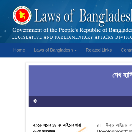
Home
Laws of Bangladesh
Related Links
Conta
শেখ হাস
২০১৮ সনের ১৪ নং আইনের ধারা
৪। উক্ত আইনের ধারা
৩ এর সংশোধন
Development)" শব্দগু