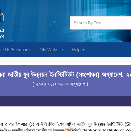
ct Us/Feedback
Old Website
Help
িনা জাতীয় যুব উন্নয়ন ইনস্টিটিউট (সংশোধন) অধ্যাদেশ, 
( ২০২৪ সনের ০৬ নং অধ্যাদেশ )
 ৩ এর উপ-ধারা (১) এ উল্লিখিত "শেখ হাসিনা জাতীয় যুব উন্নয়ন ইনস্টিটিউ
লি ও বন্ধনীর পরিবর্তে "জাতীয় যুব উন্নয়ন ইনস্টিটিউট (National Institute of Y