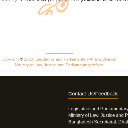
Copyright
©
2019, Legislative and Parliamentary Affairs Division
Ministry of Law, Justice and Parliamentary Affairs
Contact Us/Feedback
Legislative and Parliamentary
Ministry of Law, Justice and P
Bangladesh Secretariat, Dha