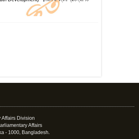
 Affairs Division
arliamentary Affairs
ka - 1000, Bangladesh.