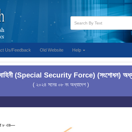
ct Us/Feedback
Old Website
Help
া বাহিনী (Special Security Force) (সংশোধন) অধ্
( ২০২৪ সনের ০৮ নং অধ্যাদেশ )
রা ৮ এর—