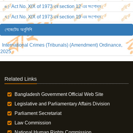
৬। Act No. XIX of 1973 এর section 12 এর সংশোধন
৭। Act No. XIX of 1973 এর section 19 এর সংশোধন
গেজেটেড অনুলিপি
International Crimes (Tribunals) (Amendment) Ordinance,
2025
Related Links
Bangladesh Government Official Web Site
Legislative and Parliamentary Affairs Division
Parliament Secretariat
Law Commission
National Human Rights Commission