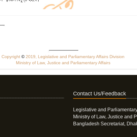
Copyright
©
2019, Legislative and Parliamentary Affairs Division
Ministry of Law, Justice and Parliamentary Affairs
Contact Us/Feedback
Legislative and Parliamentary
Ministry of Law, Justice and P
Bangladesh Secretariat, Dha