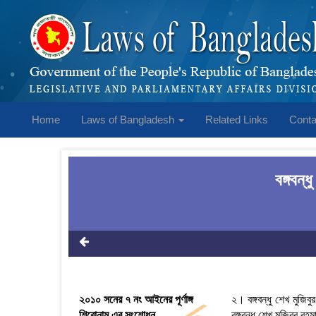
Home
Laws of Bangladesh
Related Links
Conta
বঙ্গবন
২০১০ সনের ৭ নং আইনের পূর্ণাঙ্গ
২। বঙ্গবন্ধু শেখ মুজিব
শিরোনাম এর সংশোধন
বঙ্গবন্ধু শেখ মুজিবুর রহ