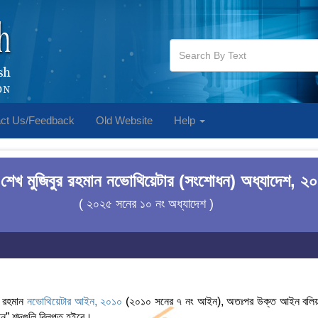
ct Us/Feedback
Old Website
Help
্ধু শেখ মুজিবুর রহমান নভোথিয়েটার (সংশোধন) অধ্যাদেশ, ২
( ২০২৫ সনের ১০ নং অধ্যাদেশ )
ুর রহমান
নভোথিয়েটার আইন, ২০১০
(২০১০ সনের ৭ নং আইন), অতঃপর উক্ত আইন বলিয়া উল্
মান” শব্দগুলি বিলুপ্ত হইবে।