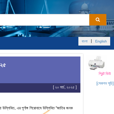
|
বাংলা
English
০২৫
প্রিন্ট ভিউ
[সেকশন সূচি]
[ ২০ মার্চ, ২০২৫ ]
লিখিত, এর পূর্ণাঙ্গ শিরোনামে উল্লিখিত “জাতির জনক