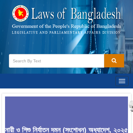
Togg
navig
নারী ও শিশু নির্যাতন দমন (সংশোধন) অধ্যাদেশ, ২০২৫