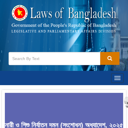
Togg
navig
নারী ও শিশু নির্যাতন দমন (সংশোধন) অধ্যাদেশ, ২০২৫