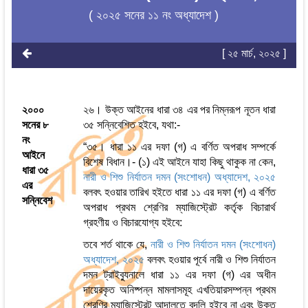
( ২০২৫ সনের ১১ নং অধ্যাদেশ )
[ ২৫ মার্চ, ২০২৫ ]
২০০০
২৬। উক্ত আইনের ধারা ৩৪ এর পর নিম্নরূপ নূতন ধারা
সনের ৮
৩৫ সন্নিবেশিত হইবে, যথা:-
নং
“৩৫। ধারা ১১ এর দফা (গ) এ বর্ণিত অপরাধ সম্পর্কে
আইনে
বিশেষ বিধান।- (১) এই আইনে যাহা কিছু থাকুক না কেন,
ধারা ৩৫
নারী ও শিশু নির্যাতন দমন (সংশোধন) অধ্যাদেশ, ২০২৫
এর
বলবৎ হওয়ার তারিখ হইতে ধারা ১১ এর দফা (গ) এ বর্ণিত
সন্নিবেশ
অপরাধ প্রথম শ্রেণির ম্যাজিস্ট্রেট কর্তৃক বিচারার্থ
গ্রহণীয় ও বিচারযোগ্য হইবে:
তবে শর্ত থাকে যে,
নারী ও শিশু নির্যাতন দমন (সংশোধন)
অধ্যাদেশ, ২০২৫
বলবৎ হওয়ার পূর্বে নারী ও শিশু নির্যাতন
দমন ট্রাইব্যুনালে ধারা ১১ এর দফা (গ) এর অধীন
দায়েরকৃত অনিষ্পন্ন মামলাসমূহ এখতিয়ারসম্পন্ন প্রথম
শ্রেণির ম্যাজিস্ট্রেট আদালতে বদলি হইবে না এবং উক্ত