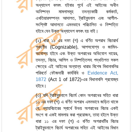
অধ্যাদেশ বলবৎ হইবার পূর্বে এই আইনের অধীন
অনিষ্পন্ন মামলাসমূহ তদন্তকারী কর্মকর্তা,
এখতিয়ারসম্পন্ন আদালত, ট্রাইব্যুনাল এবং আপীল-
সংশ্লিষ্ট আদালতে এমনভাবে পরিচালিত ও নিষ্পত্তি
হইবে যেন উক্ত অধ্যাদেশ বলবৎ হয় নাই।
(২) ধারা ১১ এর দফা (গ) এ বর্ণিত অপরাধ বিচারার্থ
গ্রহণীয় (Cognizable), আপসযোগ্য ও জামিন-
অযোগ্য হইবে এবং উক্ত অপরাধের অভিযোগ দায়ের,
তদন্ত, বিচার, আপিল ও নিষ্পত্তিসহ পদ্ধতিগত সকল
ক্ষেত্রে এই আইনের অন্যান্য ধারার বিশেষ বিধানাবলির
পরিবর্তে ফৌজদারী কার্যবিধি ও
Evidence Act,
1872
(Act 1 of 1872)-এর বিধানাবলি প্রযোজ্য
হইবে।
(৩) যদি ট্রাইব্যুনালে বিচার্য কোন অপরাধের সহিত ধারা
১১ এর দফা (গ) এ বর্ণিত অপরাধ এমনভাবে জড়িত থাকে
যে, ন্যায়বিচারের স্বার্থে উভয় অপরাধের বিচার একই
সংগে বা একই মামলায় করা প্রয়োজন, তাহা হইলে উক্ত
ধারা ১১ এর দফা (গ) এ বর্ণিত অপরাধটির বিচার
ট্রাইব্যুনালে বিচার্য অপরাধের সহিত এই আইনের বিধান