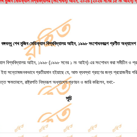
ু শেখ মুজিব মেডিক্যাল বিশ্ববিদ্যালয় (সংশোধন) আইন, ২০২৬ (২০২৬ সনের ১৫ নং আইন) দ্
বঙ্গবন্ধু শেখ মুজিব মেডিক্যাল বিশ্ববিদ্যালয় আইন, ১৯৯৮ সংশোধনকল্পে প্রণীত অধ্যাদেশ
িব মেডিক্যাল বিশ্ববিদ্যালয় আইন, ১৯৯৮ (১৯৯৮ সনের ১ নং আইন) এর সংশোধন করা সমীচীন ও প
িকট ইহা সন্তোষজনকভাবে প্রতীয়মান হইয়াছে যে, আশু ব্যবস্থা গ্রহণের জন্য প্রয়োজনীয় পরিস
দত্ত ক্ষমতাবলে, রাষ্ট্রপতি নিম্নরূপ অধ্যাদেশ প্রণয়ন ও জারি করিলেন, যথা:-
সূচি