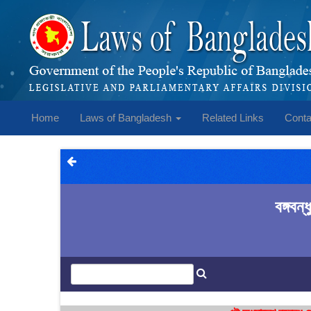
Home
Laws of Bangladesh
Related Links
Conta
বঙ্গবন