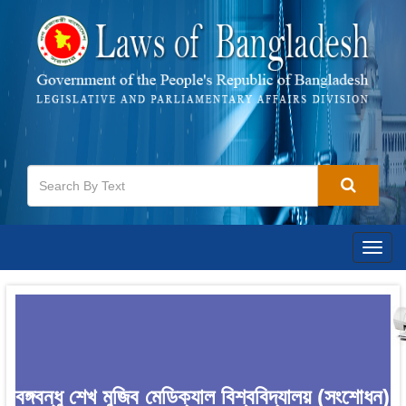
Togg
navig
বঙ্গবন্ধু শেখ মুজিব মেডিক্যাল বিশ্ববিদ্যালয় (সংশোধন)