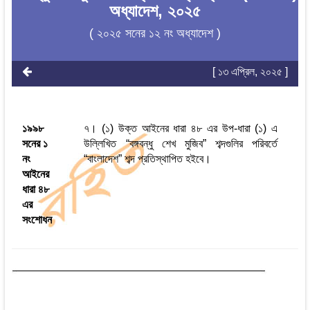
অধ্যাদেশ, ২০২৫
( ২০২৫ সনের ১২ নং অধ্যাদেশ )
[ ১৩ এপ্রিল, ২০২৫ ]
১৯৯৮
৭। (১) উক্ত আইনের ধারা ৪৮ এর উপ-ধারা (১) এ
সনের ১
উল্লিখিত “বঙ্গবন্ধু শেখ মুজিব” শব্দগুলির পরিবর্তে
নং
“বাংলাদেশ” শব্দ প্রতিস্থাপিত হইবে।
আইনের
ধারা ৪৮
এর
সংশোধন