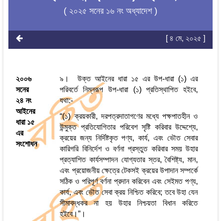
( ২০২৫ সনের ১৬ নং অধ্যাদেশ )
[ ৪ মে, ২০২৫ ]
২০০৬
৯। উক্ত আইনের ধারা ১৫ এর উপ-ধারা (১) এর
সনের
পরিবর্তে নিম্নরূপ উপ-ধারা (১) প্রতিস্থাপিত হইবে,
২৪ নং
যথা:-
আইনের
“(১) ক্রয়কারী, দরপত্রদাতাগণের মধ্যে পক্ষপাতহীন ও
ধারা ১৫
উন্মুক্ত প্রতিযোগিতার পরিবেশ সৃষ্টি করিবার উদ্দেশ্যে,
এর
ক্রয়ের জন্য নির্দিষ্টকৃত পণ্য, কার্য, এবং ভৌত সেবার
সংশোধন
কারিগরি বিনির্দেশ ও বর্ণনা প্রস্তুত করিবার সময় উহার
প্রত্যাশিত কার্যসম্পাদন যোগ্যতার স্তর, বৈশিষ্ট্য, মান,
এবং প্রয়োজনীয় ক্ষেত্রে টেকসই ক্রয়ের উপাদান সম্পর্কে
সঠিক ও পরিপূর্ণ বর্ণনা প্রদান করিবেন এবং সেইমত পণ্য,
কার্য, এবং ভৌত সেবা ক্রয় নিশ্চিত করিবে; তবে উহা যেন
সীমাবদ্ধকর না হয় উহার নিশ্চয়তা বিধান করিতে
হইবে।”।