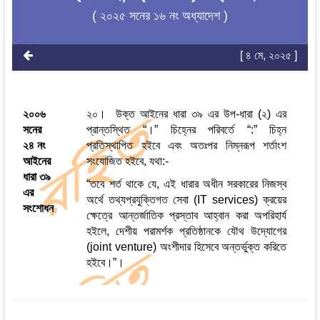
( ২০২৫ সনের ১৬ নং অধ্যাদেশ )
[ ৪ মে, ২০২৫ ]
২০০৬
২০। উক্ত আইনের ধারা ৩৯ এর উপ-ধারা (২) এর
সনের
প্রান্তস্থিত “।” চিহ্নের পরিবর্তে “:” চিহ্ন
২৪ নং
প্রতিস্থাপিত হইবে এবং অতঃপর নিম্নরূপ শর্তাংশ
আইনের
সংযোজিত হইবে, যথা:-
ধারা ৩৯
“তবে শর্ত থাকে যে, এই ধারার অধীন সরকারের নিজস্ব
এর
অর্থে তথ্যপ্রযুক্তিগত সেবা (IT services) ক্রয়ের
সংশোধন
ক্ষেত্রে আন্তর্জাতিক প্রস্তাব আহ্‌বান করা অপরিহার্য
হইলে, দেশীয় পরামর্শক প্রতিষ্ঠানকে যৌথ উদ্যোগের
(joint venture) অংশীদার হিসেবে অন্তর্ভুক্ত করিতে
হইবে।”।