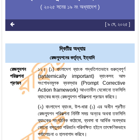
( ২০২৫ সনের ১৯ নং অধ্যাদেশ )
[ ৯ মে, ২০২৫ ]
দ্বিতীয় অধ্যায়
রেজল্যুশনের কর্তৃত্ব, ইত্যাদি
রেজল্যুশন
১২। (১) বাংলাদেশ ব্যাংক পদ্ধতিগতভাবে গুরুত্বপূর্ণ
পরিকল্পনা
(systemically important) ব্যাংকসহ আশু
প্রণয়ন
সংশোধনমূলক ব্যবস্থার (Prompt Corrective
Action framework) আওতাধীন যেকোনো তফসিলি
ব্যাংকের জন্য রেজল্যুশন পরিকল্পনা প্রণয়ন করিবে।
(২) বাংলাদেশ ব্যাংক, উপ-ধারা (১) এর অধীন প্রণীত
রেজল্যুশন পরিকল্পনা নির্দিষ্ট সময় অন্তর অথবা তফসিলি
ব্যাংকের সাংগঠনিক কাঠামো, ব্যবসা বা আর্থিক অবস্থার
কোনো বস্তুগত পরিবর্তন পরিলক্ষিত হইলে তাৎক্ষণিকভাবে
পর্যালোচনা ও হালনাগাদ করিবে।