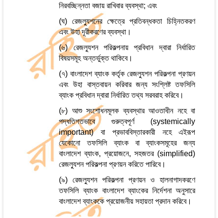
নিরবচ্ছিন্নতা বজায় রাখিবার ব্যবস্থা; এবং
(ঘ) রেজল্যুশনের ক্ষেত্রে প্রতিবন্ধকতা চিহ্নিতকরণ
এবং উহা দূরীকরণের ব্যবস্থা।
(৬) রেজল্যুশন পরিকল্পনায় প্রবিধান দ্বারা নির্ধারিত
বিষয়সমূহ অন্তর্ভুক্ত থাকিবে।
(৭) বাংলাদেশ ব্যাংক কর্তৃক রেজল্যুশন পরিকল্পনা প্রণয়ন
এবং উহা বাস্তবায়ন করিবার জন্য সংশ্লিষ্ট তফসিলি
ব্যাংক প্রবিধান দ্বারা নির্ধারিত তথ্য সরবরাহ করিবে।
(৮) আশু সংশোধনমূলক ব্যবস্থার আওতাধীন নহে বা
পদ্ধতিগতভাবে গুরুত্বপূর্ণ (systemically
important) বা প্রভাববিস্তারকারী নহে এইরূপ
যেকোনো তফসিলি ব্যাংক বা ব্যাংকসমূহের জন্য
বাংলাদেশ ব্যাংক, প্রয়োজনে, সহজতর (simplified)
রেজল্যুশন পরিকল্পনা প্রণয়ন করিতে পারিবে।
(৯) রেজল্যুশন পরিকল্পনা প্রণয়ন ও হালনাগাদকরণে
তফসিলি ব্যাংক বাংলাদেশ ব্যাংকের নির্দেশনা অনুসারে
বাংলাদেশ ব্যাংককে প্রয়োজনীয় সহায়তা প্রদান করিবে।