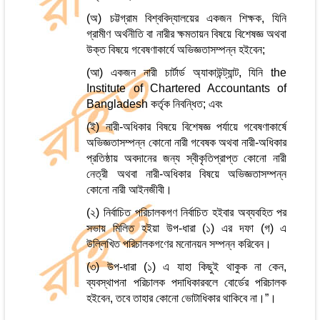
(অ) চট্টগ্রাম বিশ্ববিদ্যালয়ের একজন শিক্ষক, যিনি
গ্রামীণ অর্থনীতি বা নারীর ক্ষমতায়ন বিষয়ে বিশেষজ্ঞ অথবা
উক্ত বিষয়ে গবেষণাকার্যে অভিজ্ঞতাসম্পন্ন হইবেন;
(আ) একজন নারী চার্টার্ড অ্যাকাউন্ট্যান্ট, যিনি the
Institute of Chartered Accountants of
Bangladesh কর্তৃক নিবন্ধিত; এবং
(ই) নারী-অধিকার বিষয়ে বিশেষজ্ঞ পর্যায়ে গবেষণাকার্ষে
অভিজ্ঞতাসম্পন্ন কোনো নারী গবেষক অথবা নারী-অধিকার
প্রতিষ্ঠায় অবদানের জন্য স্বীকৃতিপ্রাপ্ত কোনো নারী
নেত্রী অথবা নারী-অধিকার বিষয়ে অভিজ্ঞতাসম্পন্ন
কোনো নারী আইনজীবী।
(২) নির্বাচিত পরিচালকগণ নির্বাচিত হইবার অব্যবহিত পর
সভায় মিলিত হইয়া উপ-ধারা (১) এর দফা (গ) এ
উল্লিখিত পরিচালকগণের মনোনয়ন সম্পন্ন করিবেন।
(৩) উপ-ধারা (১) এ যাহা কিছুই থাকুক না কেন,
ব্যবস্থাপনা পরিচালক পদাধিকারবলে বোর্ডের পরিচালক
হইবেন, তবে তাহার কোনো ভোটাধিকার থাকিবে না।”।