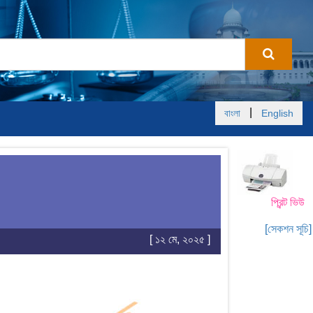
|
বাংলা
English
প্রিন্ট ভিউ
[সেকশন সূচি]
[ ১২ মে, ২০২৫ ]