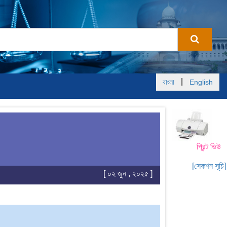
|
বাংলা
English
প্রিন্ট ভিউ
[সেকশন সূচি]
[ ০২ জুন , ২০২৫ ]