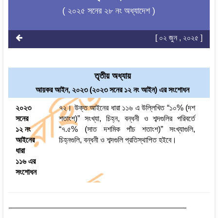
( ২০২৫ সনের ২৮ নং অধ্যাদেশ )
[ ০২ জুন , ২০২৫ ]
তৃতীয় অধ্যায়
আয়কর আইন, ২০২৩ (২০২৩ সনের ১২ নং আইন) এর সংশোধন
২০২৩
৭২। উক্ত আইনের ধারা ১১৬ এ উল্লিখিত “১০% (দশ
সনের
শতাংশ)” সংখ্যা, চিহ্ন, বন্ধনী ও শব্দগুলির পরিবর্তে
১২ নং
“৭.৫% (সাত দশমিক পাঁচ শতাংশ)” সংখ্যাগুলি,
আইনের
চিহ্নগুলি, বন্ধনী ও শব্দগুলি প্রতিস্থাপিত হইবে।
ধারা
১১৬ এর
সংশোধন