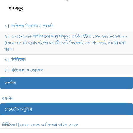
ধারাসমূহ
১। সংক্ষিপ্ত শিরোনাম ও প্রবর্তন
২। ২০২৫-২০২৬ অর্থবৎসরের জন্য সংযুক্ত তহবিল হইতে ১৩৬০২৬১,৯৩,৯৭,০০০
(তেরো লক্ষ ষাট হাজার দুইশত একষট্টি কোটি তিরানব্বই লক্ষ সাতানব্বই হাজার) টাকা
প্রদান
৩। নির্দিষ্টকরণ
৪। রহিতকরণ ও হেফাজত
তফসিল
তফসিল
গেজেটেড অনুলিপি
নির্দিষ্টকরণ (২০২৫-২০২৬ অর্থ বৎসর) আইন, ২০২৬