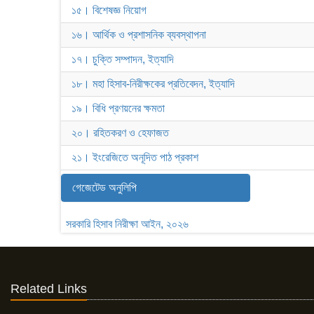
১৫। বিশেষজ্ঞ নিয়োগ
১৬। আর্থিক ও প্রশাসনিক ব্যবস্থাপনা
১৭। চুক্তি সম্পাদন, ইত্যাদি
১৮। মহা হিসাব-নিরীক্ষকের প্রতিবেদন, ইত্যাদি
১৯। বিধি প্রণয়নের ক্ষমতা
২০। রহিতকরণ ও হেফাজত
২১। ইংরেজিতে অনূদিত পাঠ প্রকাশ
গেজেটেড অনুলিপি
সরকারি হিসাব নিরীক্ষা আইন, ২০২৬
Related Links