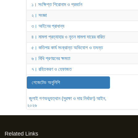
১। সংক্ষিপ্ত শিরোনাম ও প্রবর্তন
২। সংজ্ঞা
৩। আইনের প্রাধান্য
৪। মামলা প্রত্যাহার ও নূতন মামলা দায়ের বারিত
৫। কতিপয় কার্য সংক্রান্ত অভিযোগ ও তদন্ত
৬। বিধি প্রণয়নের ক্ষমতা
৭। রহিতকরণ ও হেফাজত
গেজেটেড অনুলিপি
জুলাই গণঅভ্যুত্থান (সুরক্ষা ও দায় নির্ধারণ) আইন,
২০২৬
Related Links