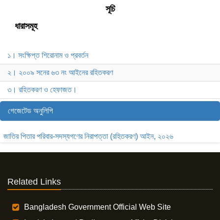
সূচি
ধারাসমূহ
১। সংক্ষিপ্ত শিরোনাম ও প্রবর্তন
২। ২০০৯ সনের ৬৩ নং আইনের রহিতকরণ
৩। রহিতকরণ ও হেফাজত।
গেজেটেড অনুলিপি
জাতির পিতার পরিবার-সদস্যগণের নিরাপত্তা (রহিতকরণ) আইন, ২০২৬
Related Links
Bangladesh Government Official Web Site