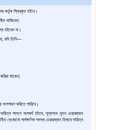
কার কর্তৃক স্থিরকৃত হইবে।
্ঠিত থাকিবেন:
োগ্য হইবেন না।
 না, যদি তিনি—
 করিয়া থাকেন;
 সময় অপসারণ করিতে পারিবে।
দায়িত্ব পালনে অসমর্থ হইলে, শূন্যপদে নূতন চেয়ারম্যান
নোনীত যেকোনো সার্বক্ষণিক সদস্য চেয়ারম্যান হিসাবে দায়িত্ব