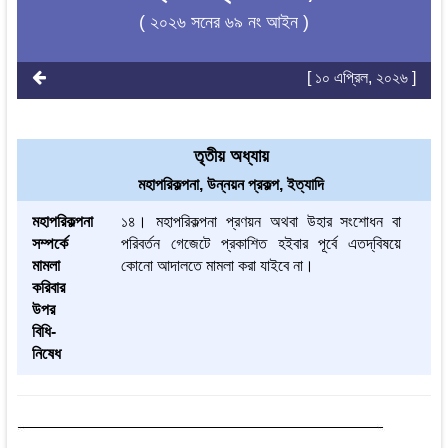
( ২০২৬ সনের ৬৯ নং আইন )
[ ১০ এপ্রিল, ২০২৬ ]
তৃতীয় অধ্যায়
মহাপরিকল্পনা, উন্নয়ন প্রকল্প, ইত্যাদি
মহাপরিকল্পনা
১৪। মহাপরিকল্পনা প্রণয়ন অথবা উহার সংশোধন বা
সম্পর্কে
পরিবর্তন গেজেটে প্রকাশিত হইবার পূর্বে এতদ্‌বিষয়ে
মামলা
কোনো আদালতে মামলা করা যাইবে না।
করিবার
উপর
বিধি-
নিষেধ