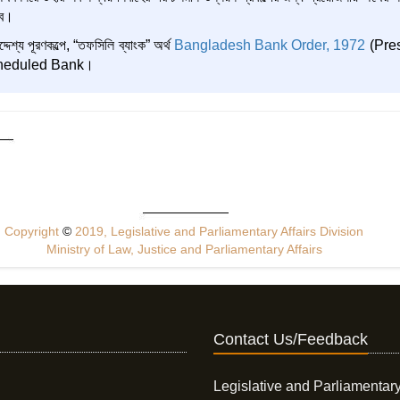
বে।
দেশ্য পূরণকল্পে, “তফসিলি ব্যাংক” অর্থ
Bangladesh Bank Order, 1972
(Pre
 Scheduled Bank।
Copyright
©
2019, Legislative and Parliamentary Affairs Division
Ministry of Law, Justice and Parliamentary Affairs
Contact Us/Feedback
Legislative and Parliamentary