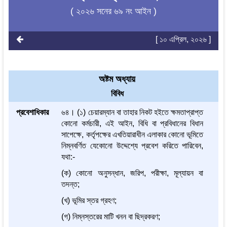
( ২০২৬ সনের ৬৯ নং আইন )
[ ১০ এপ্রিল, ২০২৬ ]
অষ্টম অধ্যায়
বিবিধ
প্রবেশাধিকার
৬৪। (১) চেয়ারম্যান বা তাহার নিকট হইতে ক্ষমতাপ্রাপ্ত
কোনো কর্মচারী, এই আইন, বিধি বা প্রবিধানের বিধান
সাপেক্ষে, কর্তৃপক্ষের এখতিয়ারাধীন এলাকার কোনো ভূমিতে
নিম্নবর্ণিত যেকোনো উদ্দেশ্যে প্রবেশ করিতে পারিবেন,
যথা:-
(ক) কোনো অনুসন্ধান, জরিপ, পরীক্ষা, মূল্যায়ন বা
তদন্ত;
(খ) ভূমির স্তর গ্রহণ;
(গ) নিম্নস্তরের মাটি খনন বা ছিদ্রকরণ;