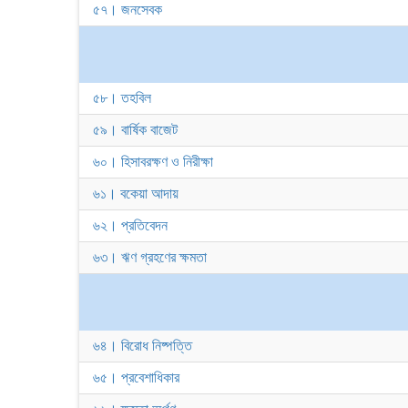
৫৭। জনসেবক
৫৮। তহবিল
৫৯। বার্ষিক বাজেট
৬০। হিসাবরক্ষণ ও নিরীক্ষা
৬১। বকেয়া আদায়
৬২। প্রতিবেদন
৬৩। ঋণ গ্রহণের ক্ষমতা
৬৪। বিরোধ নিষ্পত্তি
৬৫। প্রবেশাধিকার