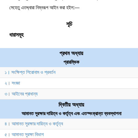
সেহেতু এতদ্দ্বারা নিম্নরূপ আইন করা হইল:—
সূচি
ধারাসমূহ
প্রথম অধ্যায়
প্রারম্ভিক
১। সংক্ষিপ্ত শিরোনাম ও প্রবর্তন
২। সংজ্ঞা
৩। আইনের প্রাধান্য
দ্বিতীয় অধ্যায়
আমানত সুরক্ষার দায়িত্ব ও কর্তৃত্ব এবং এতদ্সংক্রান্ত ব্যবস্থাপনা
৪। আমানত সুরক্ষার দায়িত্ব ও কর্তৃত্ব
৫। আমানত সুরক্ষা বিভাগ