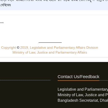
 দেখিবেন৷
Copyright
©
2019, Legislative and Parliamentary Affairs Division
Ministry of Law, Justice and Parliamentary Affairs
Contact Us/Feedback
Legislative and Parliamentary
Ministry of Law, Justice and P
Bangladesh Secretariat, Dha