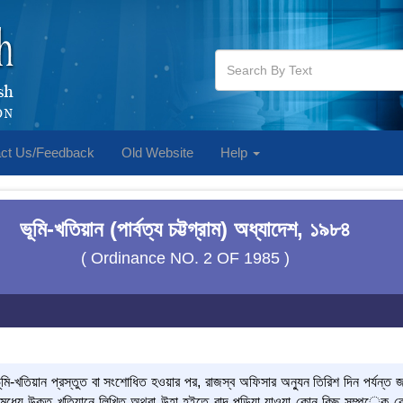
ct Us/Feedback
Old Website
Help
ভূমি-খতিয়ান (পার্বত্য চট্টগ্রাম) অধ্যাদেশ, ১৯৮৪
( Ordinance NO. 2 OF 1985 )
ূমি-খতিয়ান প্রস্তুত বা সংশোধিত হওয়ার পর, রাজস্ব অফিসার অন্যুন তিরিশ দিন পর্যন্ত জ
 মধ্যে উক্ত খতিয়ানে লিখিত অথবা উহা হইতে বাদ পড়িয়া যাওয়া কোন কিছু সম্পর্েক 