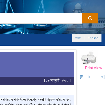
|
বাংলা
English
Print View
[Section Index]
[ ১৬ জানুয়ারী, ১৯৮৫ ]
নসাধারণের পরিদর্শনের উদ্দেশ্যে খসড়াটি প্রকাশ করিবেন এবং
কোন আপত্তি দায়ের করা হইলে, রাজস্ব অফিসার তাহা গ্রহণ